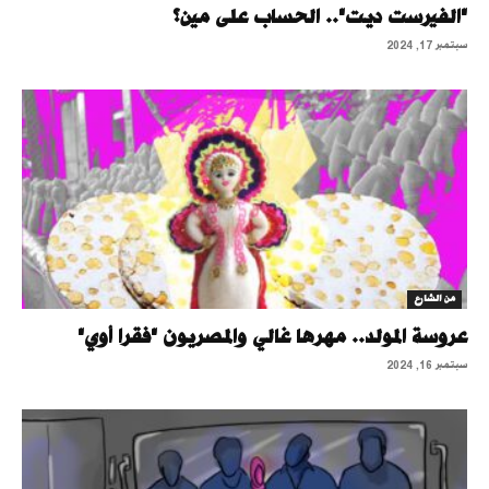
"الفيرست ديت".. الحساب على مين؟
سبتمبر 17, 2024
من الشارع
عروسة المولد.. مهرها غالي والمصريون "فقرا أوي"
سبتمبر 16, 2024