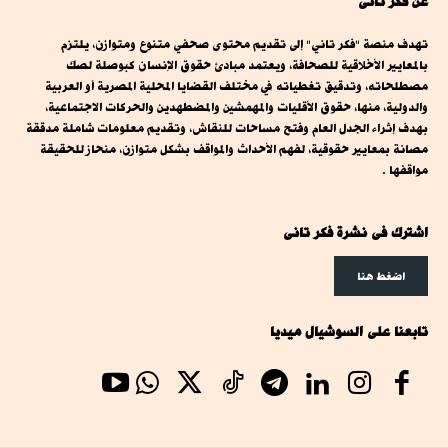
عن فكر تانى
تهدف منصة "فكر تاني" إلى تقديم محتوى صحفي متنوع ومتوازن، يلتزم
بالمعايير الأخلاقية للصحافة، ويعتمد مبادئ حقوق الإنسان كبوصلة لصك
مصطلحاته، وتدقيق تغطياته في مختلف القضايا المحلية المصرية أو العربية
والدولية، منها، حقوق الأقليات والمهمشين والمضطهدين والحركات الاجتماعية،
بهدف إثراء الجدل العام وفتح مساحات للنقاش، وتقديم معلومات شاملة مدققة
مصانة بمعايير حقوقية، لفهم الأحداث والمواقف بشكل متوازن، منحاز للحقيقة
مواقفها .
اشترك فى نشرة فكر تانى
اضغط هنا
تابعنا على السوشيال ميديا