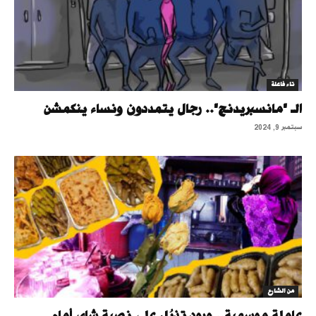
تاء فاعلة
الـ "مانسبريدنج".. رجال يتمددون ونساء ينكمشن
سبتمبر 9, 2024
من الشارع
عاملة موسمية.. ورود تذبُل على نصبة شاي أمام