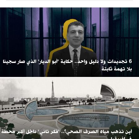
6 تجديدات ولا دليل واحد.. حكاية "أبو الديار" الذي صار سجينا
بلا تهمة ثابتة
أين تذهب مياه الصرف الصحي؟.. "فكر تاني" داخل أكبر محطة