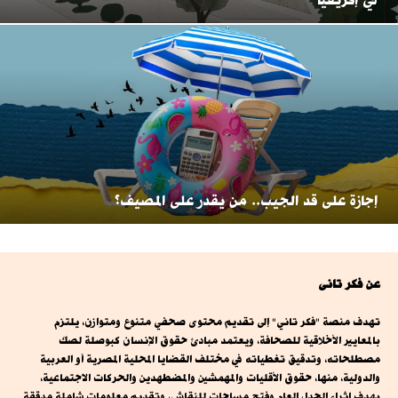
في إفريقيا
إجازة على قد الجيب.. من يقدر على المصيف؟
عن فكر تانى
تهدف منصة "فكر تاني" إلى تقديم محتوى صحفي متنوع ومتوازن، يلتزم
بالمعايير الأخلاقية للصحافة، ويعتمد مبادئ حقوق الإنسان كبوصلة لصك
مصطلحاته، وتدقيق تغطياته في مختلف القضايا المحلية المصرية أو العربية
والدولية، منها، حقوق الأقليات والمهمشين والمضطهدين والحركات الاجتماعية،
بهدف إثراء الجدل العام وفتح مساحات للنقاش، وتقديم معلومات شاملة مدققة