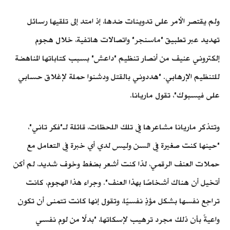
ولم يقتصر الأمر على تدوينات ضدها، إذ امتد إلى تلقيها رسائل
تهديد عبر تطبيق "ماسنجر" واتصالات هاتفية، خلال هجوم
إلكتروني عنيف من أنصار تنظيم "داعش" بسبب كتاباتها المناهضة
للتنظيم الإرهابي. "هددوني بالقتل ودشنوا حملة لإغلاق حسابي
على فيسبوك"، تقول ماريانا.
وتتذكر ماريانا مشاعرها في تلك اللحظات، قائلة لـ"فكر تاني"،
"حينها كنت صغيرة في السن وليس لدي أي خبرة في التعامل مع
حملات العنف الرقمي، لذا كنت أشعر بضغط وخوف شديد، لم أكن
أتخيل أن هناك أشخاصًا بهذا العنف". وجراء هذا الهجوم، كانت
تراجع نفسها بشكل مؤذٍ نفسيًا، وتقول إنها كانت تتمنى أن تكون
واعيةً بأن ذلك مجرد ترهيب لإسكاتها، "بدلًا من لوم نفسي