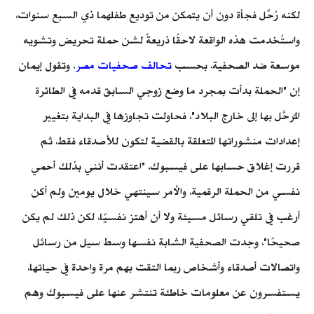
لكنه رُحِّل فجأة دون أن يتمكن من توديع طفلهما ذي السبع سنوات،
واستُخدمت هذه الواقعة لاحقًا ذريعةً لشن حملة تحريض وتشويه
موسعة ضد الصحفية، بحسب
تحالف صحفيات مصر
. وتقول إيمان
إن "الحملة بدأت بمجرد ما وضع زوجي السابق قدمه في الطائرة
المُرحَّل بها إلى خارج البلاد"، فحاولت تجاوزها في البداية بتغيير
إعدادات منشوراتها المتعلقة بالقضية لتكون للأصدقاء فقط، ثم
قررت إغلاق حسابها على فيسبوك، "اعتقدت أنني بذلك أحمي
نفسي من الحملة الرقمية، والأمر سينتهي خلال يومين ولم أكن
أرغب في تلقي رسائل مسيئة ولا أن أهتز نفسيًا، لكن ذلك لم يكن
صحيحًا"، وجدت الصحفية الشابة نفسها وسط سيل من رسائل
واتصالات أصدقاء وأشخاص ربما التقت بهم مرة واحدة في حياتها،
يستفسرون عن معلومات خاطئة تنتشر عنها على فيسبوك وهم