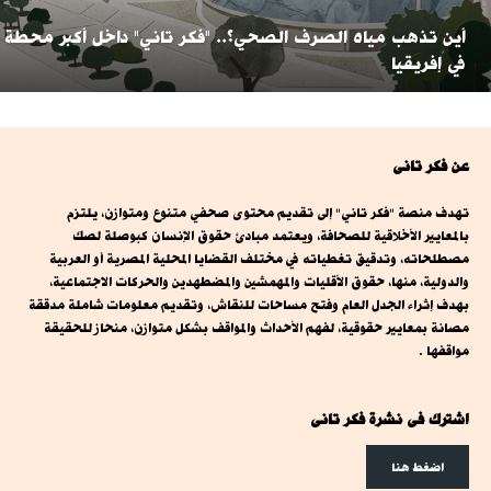
أين تذهب مياه الصرف الصحي؟.. "فكر تاني" داخل أكبر محطة
في إفريقيا
عن فكر تانى
تهدف منصة "فكر تاني" إلى تقديم محتوى صحفي متنوع ومتوازن، يلتزم
بالمعايير الأخلاقية للصحافة، ويعتمد مبادئ حقوق الإنسان كبوصلة لصك
مصطلحاته، وتدقيق تغطياته في مختلف القضايا المحلية المصرية أو العربية
والدولية، منها، حقوق الأقليات والمهمشين والمضطهدين والحركات الاجتماعية،
بهدف إثراء الجدل العام وفتح مساحات للنقاش، وتقديم معلومات شاملة مدققة
مصانة بمعايير حقوقية، لفهم الأحداث والمواقف بشكل متوازن، منحاز للحقيقة
مواقفها .
اشترك فى نشرة فكر تانى
اضغط هنا