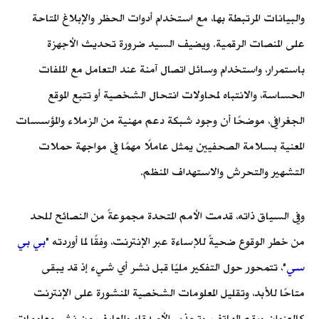
والبيانات المرتبطة بها، مع استخدام أدوات الحظر والإبلاغ المتاحة
على المنصات الرقمية. ويضيف السيد ضرورة تحديث الأجهزة
باستمرار، واستخدام وسائل اتصال آمنة عند التعامل مع الملفات
الحساسة، والانتباه لمحاولات انتحال الشخصية أو تتبع الموقع
الجغرافي، موضحًا أن وجود شبكة دعم مهنية من الزملاء والمؤسسات
المعنية بسلامة الصحفيين يمثل عاملًا مهمًا في مواجهة حملات
التشهير والتحرش والاستهداف المنظم.
وفي السياق ذاته، قدمت الأمم المتحدة مجموعةً من النصائح للحد
من خطر الوقوع ضحيةً للإساءة عبر الإنترنت، وفقًا لما أوردته "
بي بي
سي
"، تتمحور حول التفكير مليًا قبل نشر أي شيء إذ قد يبقى
متاحًا للأبد، وتقليل المعلومات الشخصية المنشورة على الإنترنت
كالعنوان ورقم الهاتف، وتحذير الأصدقاء والمعارف من نشر معلومات