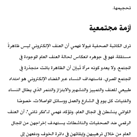
تحجيمها.
أزمة مجتمعية
ترى الكاتبة الصحفية فيولا فهمي أن العنف الإلكتروني ليس ظاهرةً
مستقلة، فهو في جوهره انعكاس لحالة العنف العام الموجودة في
المجتمع، ولا يعدو كونه مرآة تُبيّن أن الظاهرة باتت متجذرة في
المجتمع المصري. فاستهداف النساء عبر الفضاء الإلكتروني هو امتداد
طبيعي للعنف والتمييز والتشهير والابتزاز والتنمر الذي يطال النساء
والفتيات كل يوم في الشارع والعمل ووسائل المواصلات، خصوصًا
اللواتي ينشطن في المجال العام. وتؤكد فهمي لـ"فكر تاني"، أن العنف
الرقمي ضد الصحفيات والناشطات يستهدف إخراجهن من المجال
العام من خلال ترهيبهن وإبقائهن في دائرة الخوف ودفعهن إلى