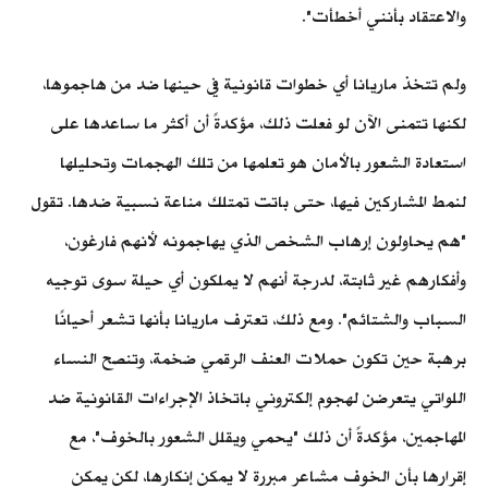
والاعتقاد بأنني أخطأت".
ولم تتخذ ماريانا أي خطوات قانونية في حينها ضد من هاجموها،
لكنها تتمنى الآن لو فعلت ذلك، مؤكدةً أن أكثر ما ساعدها على
استعادة الشعور بالأمان هو تعلمها من تلك الهجمات وتحليلها
لنمط المشاركين فيها، حتى باتت تمتلك مناعة نسبية ضدها. تقول
"هم يحاولون إرهاب الشخص الذي يهاجمونه لأنهم فارغون،
وأفكارهم غير ثابتة، لدرجة أنهم لا يملكون أي حيلة سوى توجيه
السباب والشتائم". ومع ذلك، تعترف ماريانا بأنها تشعر أحيانًا
برهبة حين تكون حملات العنف الرقمي ضخمة، وتنصح النساء
اللواتي يتعرضن لهجوم إلكتروني باتخاذ الإجراءات القانونية ضد
المهاجمين، مؤكدةً أن ذلك "يحمي ويقلل الشعور بالخوف"، مع
إقرارها بأن الخوف مشاعر مبررة لا يمكن إنكارها، لكن يمكن