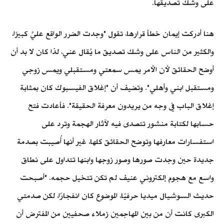
على وشك تصديقها.
هنا أدركت إيمان خطأ قرارها، تقول "وجدت الضرر الواقع عليَّ كبيرًا،
والكثير من الناس على وشك تصديق ما يُقال عني، لذا كان لا بد أن
أوضح الحقائق لأن الأمر يمس سمعتي ومستقبلي ويمس زوجي
ومستقبل ابني وأهلي". وتضيف أن "إغلاق الفيسبوك كان بمثابة
إغلاق الباب في وجه من يريدون معرفة الحقيقة". فأعادت فتح
حسابها لكتابة منشور تتصدى فيه لآثار الهجمة وترد على
استفسارات معارفها وتوضح الحقائق كلها، غير أنها أُصيبت بصدمة
جديدة حين وجدت صورها وصور زوجها وابنها تتداول على نطاق
واسع مع هجوم إلكتروني عنيف لم تكن تتخيل حجمه. "أصبحت
حديث السوشيال ميديا حرفيًا، الموضوع كان انفجارًا، لكن صدمتي
الكبرى كانت أن من بين المهاجمين زملاء صحفيين من المفترض أن