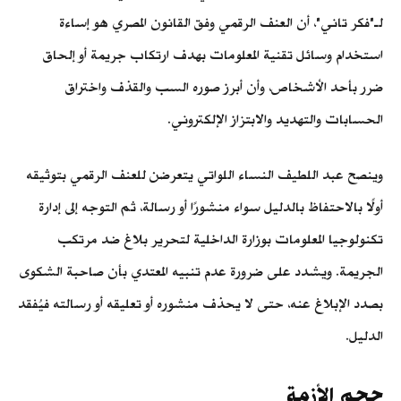
لـ"فكر تاني"، أن العنف الرقمي وفق القانون المصري هو إساءة
استخدام وسائل تقنية المعلومات بهدف ارتكاب جريمة أو إلحاق
ضرر بأحد الأشخاص، وأن أبرز صوره السب والقذف واختراق
الحسابات والتهديد والابتزاز الإلكتروني.
وينصح عبد اللطيف النساء اللواتي يتعرضن للعنف الرقمي بتوثيقه
أولًا بالاحتفاظ بالدليل سواء منشورًا أو رسالة، ثم التوجه إلى إدارة
تكنولوجيا المعلومات بوزارة الداخلية لتحرير بلاغ ضد مرتكب
الجريمة. ويشدد على ضرورة عدم تنبيه المعتدي بأن صاحبة الشكوى
بصدد الإبلاغ عنه، حتى لا يحذف منشوره أو تعليقه أو رسالته فيُفقد
الدليل.
حجم الأزمة