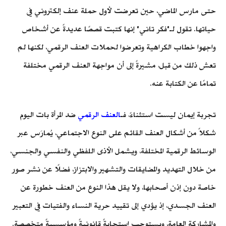
حتى مارس الماضي، حين تعرضت لأول حملة عنف إلكتروني في
حياتها. تقول لـ"فكر تاني" إنها كتبت قصصًا عديدةً عن أشخاص
واجهوا خطاب الكراهية وتعرضوا لحملات العنف الرقمي، لكنها لم
تعش ذلك من قبل، مشيرةً إلى أن مواجهة العنف الرقمي مختلفة
تمامًا عن الكتابة عنه.
تجربة إيمان ليست استثناءً، فـ
العنف الرقمي
ضد المرأة بات اليوم
شكلاً من أشكال العنف القائم على النوع الاجتماعي، يُمارَس عبر
الوسائط الرقمية المختلفة، ويشمل الأذى اللفظي والنفسي والجنسي،
من خلال التهديد والمضايقات والتشهير والابتزاز، فضلًا عن نشر صور
خاصة دون إذن أصحابها، ولا يقل هذا النوع من العنف خطورة عن
العنف الجسدي، إذ يؤدي إلى تقييد حرية النساء والفتيات في التعبير
والمشاركة العامة، ويستوجب استجابةً قانونيةً ومؤسسيةً متخصصة.