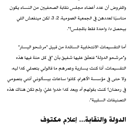
والمفروض أن عدد أعضاء مجلس نقابة الصحفيين من النساء يكون
مناسبًا لعددهن في الجمعية العمومية، 2، 3، لكن مينفعش اللي
بيحصل دا، واحدة فقط بالمجلس؟".
أما التقسيمات الانتخابية السائدة من قبيل "مرشحو اليسار"
و"مرشحو الدولة" فتعلّق عليها شفيق بأن "في كل حتة فيها هذه
التقسيمات، أنا كنت يسارية وعمرهم ما قالولي بتعملي كدا ليه،
ولا حتى في مؤسسة الأهرام، كانوا ساعات بيسألوني أنتي بتصومي
في رمضان؟ كنت بقولهم أه، وبعد كدا خدوا عليَّ، ولم تكن هناك هذه
التصنيفات السلبية".
الدولة والنقابة... إعلام مكتوف