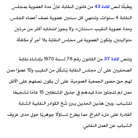
وطبقًا لنص
المادة 43
من قانون النقابة، فإنَّ مدة العضوية بمجلس
النقابة 4 سنوات، وتنتهي كل سنتين عضوية نصف أعضاء المجلس،
ومدة عضوية النقيب «سنتان»، ولا يجوز انتخابه أكثر من مرتين
متواليتين، وتكون العضوية فى مجلس النقابة بلا أجر أو مكافأة.
وتنص
المادة 37
من القانون رقم 76 لسنة 1970 بإنشاء نقابة
الصحفيين على أن مجلس النقابة يُشكَّل من النقيب و12 عضوًا ممن
لهم حق حضور الجمعية العمومية، على أن يكون نصفهم على الأقل
ممن لم تتجاوز مدة قيدهم في جدول المشتغلين 15 عامًا تشجيعًا
للشباب. وبين هذين الحدين يبرز شُحّ الكوادر النقابية الشابة
القادرة على ملء الفراغ، مما يطرح تساؤلًا جوهريًا حول مدى عزوف
الشباب عن العمل النقابي.