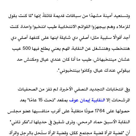
وتستعيد أمينة مشهدًا من سباقات قديمة قائلةً، إنها "لما كنت بقول
للزملاء وهم بيجهزوا القوائم الانتخابية طيب انتخبوا واحدة، كنت
أجد أقوالًا سلبية مثل: أصلي دي شايلة ابنها على كتفها، أصلي دي
هتتخطب وهتنشغل عن النقابة، المهم يعني يطلع فيها 500 عيب
عشان مينتخبهاش، طيب ما أنا كان عندي عيال ومكنش حد
بيقولي عندك عيال، وكانوا بينتخبوني".
وفي انتخابات التجديد النصفي الأخيرة، لم تفز من الصحفيات
المرشحات إلا
النقابية إيمان عوف
بمقعد "تحت 15 عامًا" بعد
حصولها على 1764 صوتًا متغلبةً على أقرب منافسيها عضو مجلس
النقابة الأسبق حماد الرمحي. وترى شفيق في حديثها لـ"فكر تاني"
أن "قضية المرأة قضية مجتمع ككل، وقضية المرأة ستُحل بالرجل والمرأة،