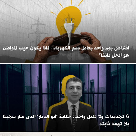
اقتراض يوم واحد يعادل دعم الكهرباء.. لماذا يكون جيب المواطن
هو الحل دائمًا؟
6 تجديدات ولا دليل واحد.. حكاية "أبو الديار" الذي صار سجينا
بلا تهمة ثابتة