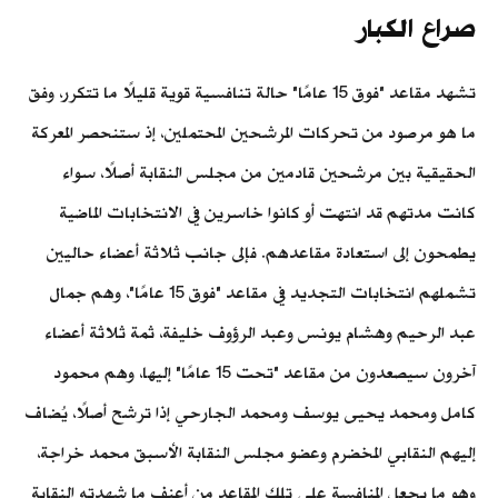
صراع الكبار
تشهد مقاعد "فوق 15 عامًا" حالة تنافسية قوية قليلًا ما تتكرر، وفق
ما هو مرصود من تحركات المرشحين المحتملين، إذ ستنحصر المعركة
الحقيقية بين مرشحين قادمين من مجلس النقابة أصلًا، سواء
كانت مدتهم قد انتهت أو كانوا خاسرين في الانتخابات الماضية
يطمحون إلى استعادة مقاعدهم. فإلى جانب ثلاثة أعضاء حاليين
تشملهم انتخابات التجديد في مقاعد "فوق 15 عامًا"، وهم جمال
عبد الرحيم وهشام يونس وعبد الرؤوف خليفة، ثمة ثلاثة أعضاء
آخرون سيصعدون من مقاعد "تحت 15 عامًا" إليها، وهم محمود
كامل ومحمد يحيى يوسف ومحمد الجارحي إذا ترشح أصلًا، يُضاف
إليهم النقابي المخضرم وعضو مجلس النقابة الأسبق محمد خراجة،
وهو ما يجعل المنافسة على تلك المقاعد من أعنف ما شهدته النقابة