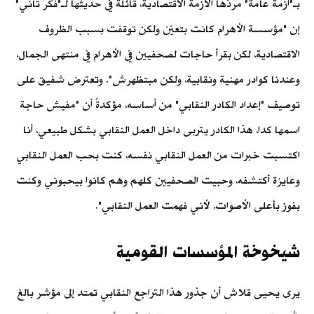
بـ"أزمة عامة" مردّها الأزمة الاقتصادية، قائلةً في حديثها لـ"فكر تاني"
إن "مؤسسة الأهرام كانت بتعيّن ولكن توقفت بسبب الظروف
الاقتصادية، لكن بقرأ حاجات لصحفيين في الأهرام في منتهى الجمال،
وعندنا كوادر مهنية ونقابية، ولكن مبتظهرش". وتعترض شفيق على
توصيف "إعداد الكادر النقابي" من أساسه، مؤكدةً أن "مفيش حاجة
اسمها كدا، هذا الكادر يتربى داخل العمل النقابي بشكل طبيعي، أنا
اكتسبت خبرات من العمل النقابي نفسه، كنت بحب العمل النقابي
وعايزة أكتشفه، وحبيت الصحفيين كلهم وهم كانوا بيحبوني وكنت
بفوز بأعلى الأصوات، لأني فهمت العمل النقابي".
شيخوخة المؤسسات القومية
يرى يحيى قلاش أن جذور هذا التراجع النقابي تمتد إلى مؤشر بالغ