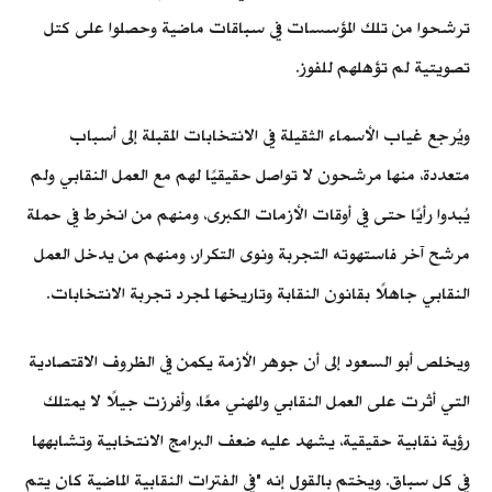
ترشحوا من تلك المؤسسات في سباقات ماضية وحصلوا على كتل
تصويتية لم تؤهلهم للفوز.
ويُرجع غياب الأسماء الثقيلة في الانتخابات المقبلة إلى أسباب
متعددة، منها مرشحون لا تواصل حقيقيًا لهم مع العمل النقابي ولم
يُبدوا رأيًا حتى في أوقات الأزمات الكبرى، ومنهم من انخرط في حملة
مرشح آخر فاستهوته التجربة ونوى التكرار، ومنهم من يدخل العمل
النقابي جاهلًا بقانون النقابة وتاريخها لمجرد تجربة الانتخابات.
ويخلص أبو السعود إلى أن جوهر الأزمة يكمن في الظروف الاقتصادية
التي أثرت على العمل النقابي والمهني معًا، وأفرزت جيلًا لا يمتلك
رؤية نقابية حقيقية، يشهد عليه ضعف البرامج الانتخابية وتشابهها
في كل سباق. ويختم بالقول إنه "في الفترات النقابية الماضية كان يتم