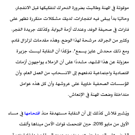
موقوتة في المهنة وطالبت بضرورة التحرك لتفكيكها قبل الانفجار،
وحاليًا بدأ يبقى فيه انفجارات، لديك مشكلات متكررة تظهر على
فترات في صحيفة الوفد، وعندك أزمة البوابة، وكذلك جريدة الفجر،
وكثير من الجرائد مرشحة لهذا الوضع، وهذه مقدمات لزلزال قادم،
ومع ذلك محدش عايز يسمع". مؤكدًا أن النقابة ليست جزيرة
معزولة عن هذا المشهد، مشددًا على أن الزملاء يواجهون أزمات
اقتصادية واجتماعية تدفعهم إلى الانسحاب من العمل العام، وأن
المؤسسات الصحفية خاوية على عروشها، وأن كل هذه عوامل
متداخلة وضعت المهنة في الإنعاش.
ويُشير قلاش كذلك إلى أن النقابة مستهدفة منذ
اقتحامها
في مساء
الأول من مايو 2016، حين اقتحمت قوات الأمن مبناها وألقت
القبض على الصحفيين عمرو بدر ومحمود السقا من داخلها بتهمة