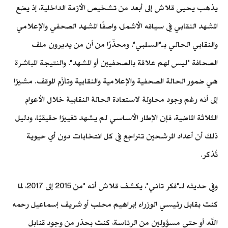
يذهب يحيى قلاش إلى أبعد من تشخيص الأزمة الداخلية، إذ يضع
المشهد النقابي في سياقه الأشمل، واصفًا المشهد الصحفي والإعلامي
والنقابي الحالي بـ"السلبي"، ومحذّرًا من أن من يديرون ملف
الصحافة "ليس لهم علاقة بالصحفيين أو المشهد"، والنتيجة المباشرة
هي ضمور الحالة الصحفية والإعلامية والنقابية وتأزّم الموقف. مشيرًا
إلى أنه رغم وجود محاولة لاستعادة الحالة النقابية خلال الأعوام
الثلاثة الماضية، فإن الإطار الأساسي لم يشهد تغييرًا حقيقيًا، ودليل
ذلك أن أعداد المرشحين تتراجع في كل انتخابات دون أي حيوية
تُذكر.
وفي حديثه لـ"فكر تاني"، يكشف قلاش أنه "من 2015 إلى 2017، لما
كنت بقابل رئيسي الوزراء إبراهيم محلب أو شريف إسماعيل رحمه
الله، أو حتى مسؤولين من الرئاسة، كنت بحذر من وجود قنابل