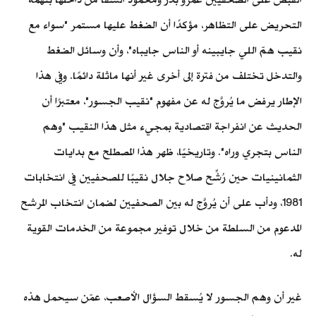
التحريض على التظاهر، مؤكدًا أن الضغط عليها مستمر "سواء مع
نقيب همّ اللي جايبينه أو الناس جايباه"، وأن وسائل الضغط
والتدخل تختلف من فترة إلى أخرى غير أنها ماثلة دائمًا. وفي هذا
الإطار يرفض ما يُروَّج له عن مفهوم "نقيب الجسور"، معتبرًا أن
الحديث عن انفراجة اقتصادية بمجيء مثل هذا النقيب "وهم
الناس بتجري وراه". وتاريخيًا، ظهر هذا المصطلح مع بدايات
الثمانينيات حين رُشِّح صلاح جلال نقيبًا للصحفيين في انتخابات
1981، ودأب على أن يُروَّج له بين الصحفيين لضمان انتخاب المرشح
المدعوم من السلطة من خلال توفير مجموعة من الخدمات القوية
له.
غير أن وهم الجسور لا يُسقط السؤال الأصعب، عمّن سيحمل هذه