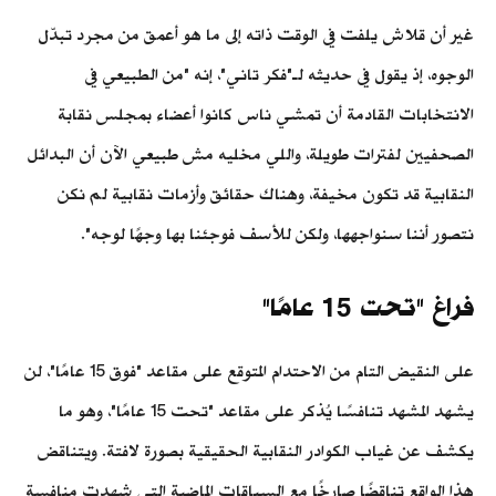
غير أن قلاش يلفت في الوقت ذاته إلى ما هو أعمق من مجرد تبدّل
الوجوه، إذ يقول في حديثه لـ"فكر تاني"، إنه "من الطبيعي في
الانتخابات القادمة أن تمشي ناس كانوا أعضاء بمجلس نقابة
الصحفيين لفترات طويلة، واللي مخليه مش طبيعي الآن أن البدائل
النقابية قد تكون مخيفة، وهناك حقائق وأزمات نقابية لم نكن
نتصور أننا سنواجهها، ولكن للأسف فوجئنا بها وجهًا لوجه".
فراغ "تحت 15 عامًا"
على النقيض التام من الاحتدام المتوقع على مقاعد "فوق 15 عامًا"، لن
يشهد المشهد تنافسًا يُذكر على مقاعد "تحت 15 عامًا"، وهو ما
يكشف عن غياب الكوادر النقابية الحقيقية بصورة لافتة. ويتناقض
هذا الواقع تناقضًا صارخًا مع السباقات الماضية التي شهدت منافسة