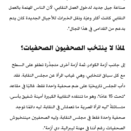
صناعة جيل جديد لدخول العمل النقابي، لأن الناس المهتمة بالعمل
النقابي كانت أكثر وعيًا، ونقل الخبرات للأجيال الجديدة كان يتم
بدعم من القدامى في هذا المجال".
لماذا لا ينتخب الصحفيون الصحفيات؟
إلى جانب أزمة الكوادر، ثمة أزمة أخرى متجذّرة تطفو على السطح
مع كل سباق انتخابي، وهي غياب المرأة عن مجلس النقابة. فقد
دأب المجلس تاريخيًا على ضم صحفية واحدة فقط، غالبًا في مقاعد
"تحت 15 عامًا"، وهو ما تنتقده النقابية الكبيرة أمينة شفيق بأسى،
متسائلةً "ليه المرأة المصرية ما تعملش في النقابة، ليه دائمًا توجد
صحفية واحدة فقط في مجلس النقابة، وليه الصحفيين مينتخبوش
الصحفيات رغم أننا في مهنة ليبرالية، دي أزمة".