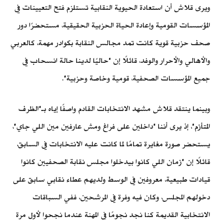
ويرى قلاش أن استعادة الحيوية النقابية تستلزم فتح التعيينات في
المؤسسات القومية وإعادة الحياة الحزبية الحقيقية، مستحضرًا دور
صحف حزبية قوية كانت تمد مجالس النقابة بكوادر مهمة، كالعربي
والأهالي والأحرار والوفد، قائلًا إن "حاليًا لدينا حالة انسحاب في
جميع المؤسسات الصحفية، قومية وخاصة وحزبية".
وبينما ينتقد قلاش مشهد الانتخابات القادم واصفًا إياه بـ"الظرف
المتأزم"، إذ يرى أننا "داخلين على فراغ ومش عارفين مين اللي جاي"،
يستحضر صورة مغايرة تمامًا لما كانت عليه الانتخابات في السابق،
قائلًا إن "زمان اللي كانوا بيدخلوا مجلس نقابة الصحفيين كانوا
قيادات طبيعية، معروفين في الوسط ولديهم عطاء نقابي سابق على
دخولهم المجلس، وكان فيه وفرة في المرشحين، ففي السباقات
الانتخابية القديمة كنا نجد نجومًا في المهنة عندما نجحوا لأول مرة