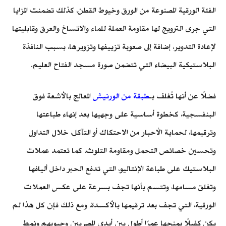
الفئة الورقية المصنوعة من الورق وخيوط القطن، كذلك تضمنت المزايا
التي جرى الترويج لها مقاومة العملة للماء والاتساخ والعرق وقابليتها
لإعادة التدوير، إضافة إلى صعوبة تزييفها وتزويرها، بسبب النافذة
البلاستيكية البيضاء التي تتضمن صورة مسجد الفتاح العليم.
فضلًا عن أنها تُغلف بـ
طبقة من الورنيش
المعالج بالأشعة فوق
البنفسجية، كخطوة أساسية على وجهيها بعد إنهاء طباعتها
وترقيمها، لحماية الأحبار من الاحتكاك أو التآكل، خلال التداول
وتحسين خصائص التحمل ومقاومة التلوث، كما تعتمد عملات
البلاستيك على طباعة الإنتاليو، التي تدفع الحبر داخل أليافها
وتغلق مسامها، وتتسم بأنها تجف بسرعة على عكس العملات
الورقية، التي تجف بعد ترقيمها بالأكسدة، ومع ذلك فإن كل هذا لم
يكن كفيلًا بمنحها عمرًا أطول بين أيدي المصريين وجيوبهم ونمط