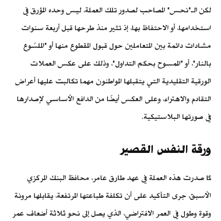
لكن الـ"نحس" المصاحب لصدور تلك العملة، ليس وحده المؤرق في
استخدامها، أو الاحتفاظ بها، إذ تثير منذ طرحها قبل أربعة سنوات
مشادات دائمة بين المتعاملين حول قبول المقطوع منها أو "الملسُوع
بالنار"، أو "الممسوح بحكم التداول"، وذلك على عكس العملات
الورقية التقليدية التي يتقبلها المواطنون مهما تكالبت عليها أعراض
التقادم والاهتراء، وعلى العكس أيضًا من الدافع الأساسي لإصدارها
في صورتها البلاستيكية.
ورقة النفس القصير
لمَّا صدرت هذه العملة في عهد طارق عامر، محافظ البنك المركزي
الأسبق، جرى التأكيد على أن تكلفة طباعتها المرتفعة، يقابلها مرونة
وقوة وطول في العمر الافتراضي، الذي يصل إلى نحو ثلاثة أضعاف عمر