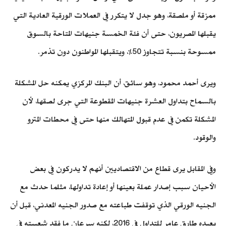
ممزقة أو ملصقة، وهو جدل لا يتكرر في العملات الورقية العادية التي
يقبلها المصريون، حتى أن فئة الخمسة جنيهات المتاحة بالسوق
ممسوحة بنسبة تتجاوز 50%، ويتقبلها المواطنون دون تذمر.
ويرى أحمد محمود، وهو سائق، أن البنك المركزي يمكنه حل المشكلة
بالسماح بتداول العشرة جنيهات المقطوعة التي جرى لصقها، لأن
المشكلة تكمن في عدم قبول المتهالك منها حتى في محطات المترو
والوقود.
وفي المقابل يرى قطاع من الاقتصاديين أنهم لا يدركون في بعض
الأحيان سبب إصدار عملة بعينها أو إعادة تداولها، مثلما حدث مع
الجنيه الورقي الذي توقفت طباعته مع صدور الجنيه المعدني، قبل أن
يعيده طارق عامر للتداول في 2016، لكنه سرعان ما فقد شعبيته في