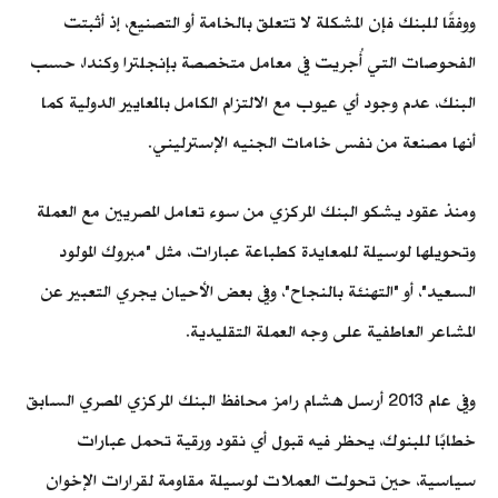
ووفقًا للبنك فإن المشكلة لا تتعلق بالخامة أو التصنيع، إذ أثبتت
الفحوصات التي أُجريت في معامل متخصصة بإنجلترا وكندا، حسب
البنك، عدم وجود أي عيوب مع الالتزام الكامل بالمعايير الدولية كما
أنها مصنعة من نفس خامات الجنيه الإسترليني.
ومنذ عقود يشكو البنك المركزي من سوء تعامل المصريين مع العملة
وتحويلها لوسيلة للمعايدة كطباعة عبارات، مثل "مبروك المولود
السعيد"، أو "التهنئة بالنجاح"، وفي بعض الأحيان يجري التعبير عن
المشاعر العاطفية على وجه العملة التقليدية.
وفي عام 2013 أرسل هشام رامز محافظ البنك المركزي المصري السابق
خطابًا للبنوك، يحظر فيه قبول أي نقود ورقية تحمل عبارات
سياسية، حين تحولت العملات لوسيلة مقاومة لقرارات الإخوان