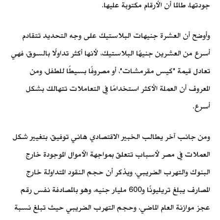
جودتها، طالما أن الأرقام مكتوبة عليها.
وأوضح أن العشرة جنيهات البلاستيك على وجه التحديد تتقادم
أسرع من العشرين جنيهًا البلاستيك، لأنها أكثر تداولًا بالسوق، فهي
تعادل قيمة "كيس مقرمشات"، أو مصروفًا بسيطًا للطفل، ومن
المعروف أن العملة الأكثر استخدامًا في التعاملات تتهالك بشكل
أسرع.
ومن جانب آخر يطالب الخبير الاقتصادي هاني توفيق، بتغيير شكل
العملات في مصر لأسباب تتعلق بمواجهة الأموال الموجودة خارج
البنوك والتهرب الضريبي، ويذكر أن حجم النقود المتداولة خارج
المصارف يبلغ تريليونًا و600 مليار جنيه، وهو بالمصادفة نفس رقم
عجز موازنة العام الماضي، وحجم التهرب الضريبي حيث تبلغ نسبة