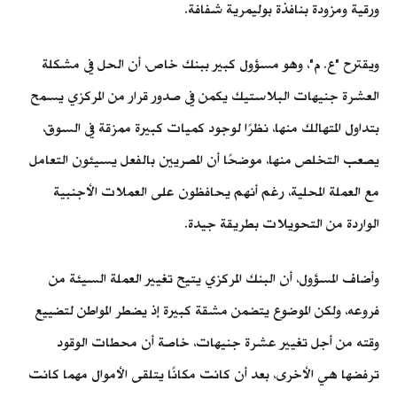
ورقية ومزودة بنافذة بوليمرية شفافة.
ويقترح "ع. م"، وهو مسؤول كبير ببنك خاص، أن الحل في مشكلة
العشرة جنيهات البلاستيك يكمن في صدور قرار من المركزي يسمح
بتداول المتهالك منها، نظرًا لوجود كميات كبيرة ممزقة في السوق،
يصعب التخلص منها، موضحًا أن المصريين بالفعل يسيئون التعامل
مع العملة المحلية، رغم أنهم يحافظون على العملات الأجنبية
الواردة من التحويلات بطريقة جيدة.
وأضاف المسؤول، أن البنك المركزي يتيح تغيير العملة السيئة من
فروعه، ولكن الموضوع يتضمن مشقة كبيرة إذ يضطر المواطن لتضييع
وقته من أجل تغيير عشرة جنيهات، خاصة أن محطات الوقود
ترفضها هي الأخرى، بعد أن كانت مكانًا يتلقى الأموال مهما كانت