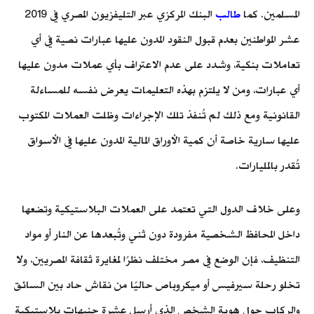
المسلمين. كما
طالب
البنك المركزي عبر التليفزيون المصري في 2019
عشر المواطنين بعدم قبول النقود المدون عليها عبارات نصية في أي
تعاملات بنكية، وشدد على عدم الاعتراف بأي عملات مدون عليها
أي عبارات، ومن لا يلتزم بهذه التعليمات يعرض نفسه للمساءلة
القانونية ومع ذلك لم تُنفذ تلك الإجراءات وظلت العملات المكتوب
عليها سارية خاصة أن كمية الأوراق المالية المدون عليها في الأسواق
تُقدر بالمليارات.
وعلى خلاف الدول التي تعتمد على العملات البلاستيكية وتضعها
داخل المحافظ الشخصية مفرودة دون ثني وتُبعدها عن النار أو مواد
التنظيف، فإن الوضع في مصر مختلف نظرًا لمغايرة ثقافة المصريين، ولا
تخلو رحلة سيرفيس أو ميكروباص حاليًا من نقاش حاد بين السائق
والركاب حول هوية الشخص الذي أرسل عشرة جنيهات بلاستيكية