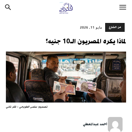
من الشارع
مايو 11, 2026
لماذا يكره المصريون الـ10 جنيه؟
تصميم: سلمى الطوبجي - فكر تاني
أحمد عبدالمعطي