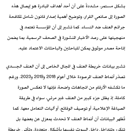
بشكل مستمر، مشددةً على أن أحد أهداف المبادرة هو إيصال هذه
الصورة إلى صانعي القرار، وتوضيح أهمية إصدار قانون شامل لمكافحة
جرائم العنف ضد النساء. كما تشير إلى أن المؤسسة تعتمد في
منهجيتها على رصد الأخبار المنشورة في الصحف الرسمية، بما يضمن
إتاحة مصدر موثوق يمكن للباحثين والباحثات الاعتماد عليه.
تشير بيانات خريطة العنف في المجال الخاص إلى أن العنف الجسدي
تصدّر أنماط العنف المرصودة خلال أعوام 2018 و2019 و2023. ورغم
ما تكشفه الأرقام من اتجاهات واضحة، فإنها لا تعكس الصورة
كاملة، إذ يظل جزء كبير من العنف غير مرئي، سواء في طريقة
الصياغة الإعلامية، أو توصيف الوقائع، أو آليات التعامل معها. كما
تُظهر البيانات أن أنماط العنف لا تحدث بمعزل عن بعضها، بل
تتكرر وتتداخل داخل البيوت نفسها بأشكال متعددة. وتأتي خريطة