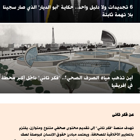
6 تجديدات ولا دليل واحد.. حكاية "أبو الديار" الذي صار سجينا
بلا تهمة ثابتة
أين تذهب مياه الصرف الصحي؟.. "فكر تاني" داخل أكبر محطة
في إفريقيا
عن فكر تانى
تهدف منصة "فكر تاني" إلى تقديم محتوى صحفي متنوع ومتوازن، يلتزم
بالمعايير الأخلاقية للصحافة، ويعتمد مبادئ حقوق الإنسان كبوصلة لصك