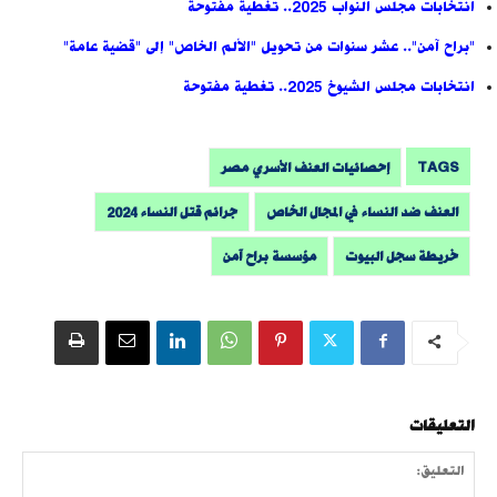
انتخابات مجلس النواب 2025.. تغطية مفتوحة
"براح آمن".. عشر سنوات من تحويل "الألم الخاص" إلى "قضية عامة"
انتخابات مجلس الشيوخ 2025.. تغطية مفتوحة
TAGS
إحصائيات العنف الأسري مصر
العنف ضد النساء في المجال الخاص
جرائم قتل النساء 2024
خريطة سجل البيوت
مؤسسة براح آمن
التعليقات