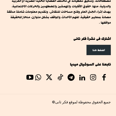
مصطلحاته، وتدقيق تغطياته في مختلف القضايا المحلية المصرية أو العربية
والدولية، منها، حقوق الأقليات والمهمشين والمضطهدين والحركات الاجتماعية،
بهدف إثراء الجدل العام وفتح مساحات للنقاش، وتقديم معلومات شاملة مدققة
مصانة بمعايير حقوقية، لفهم الأحداث والمواقف بشكل متوازن، منحاز للحقيقة
مواقفها .
اشترك فى نشرة فكر تانى
اضغط هنا
تابعنا على السوشيال ميديا
جميع الحقوق محفوظة لموقع فكر تانى©