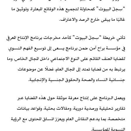
“سِجلّ البيوت” كمحاولة لتجميع هذه الوقائع المبعثرة، وتوثيق ما
غالبًا ما يبقى خارج الرصد والاعتراف.
تأتي خريطة “سِجلّ البيوت” كأحد مخرجات برنامج الإنتاج المعرفي
في مؤسسة براح آمن، ضمن برنامج يسعى إلى توسيع الفهم النسوي
لقضايا العنف القائم على النوع الاجتماعي داخل المجال الخاص، وما
يرتبط به من قضايا تمتد إلى المجال العام، فضلًا عن موضوعات
جنسانية النساء والصحة والحقوق الجنسية والإنجابية.
ويعمل البرنامج على إنتاج معرفة موثقة حول هذه القضايا عبر
تقارير تحليلية ورصدية دورية، ومقالات بحثية، وقواعد بيانات
متخصصة، بما يدعم النقاش العام ويعزز اتساق المحتوى مع الرؤية
النسوية للمؤسسة.