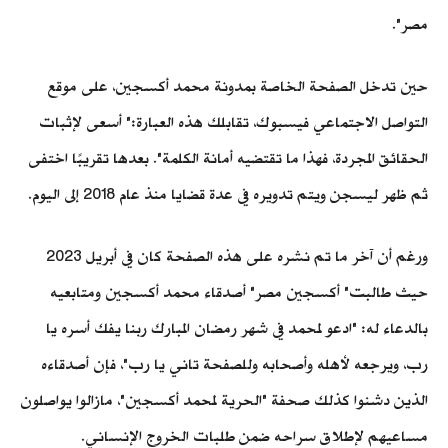
مصر".
حين تدخل الصفحة الخاصة بمدونة محمد أكسجين، على موقع
التواصل الاجتماعي فيسبوك، تقابلك هذه العبارة:" أسعى لإثبات
الحقائق المجردة، فهذا ما تقتضيه أمانة الكلمة". بعدها تقريبًا اختفى
ثم ظهر ليسجن ويتم تدويره في عدة قضايا منذ عام 2018 إلى اليوم.
ورغم أن آخر ما تم نشره على هذه الصفحة كان في أبريل 2023
حيث طالبت" أكسجين مصر" أصدقاء محمد أكسجين ومتابعيه
بالدعاء له: "ادعو لمحمد في شهر رمضان المبارك ربنا يفك أسره يا
رب، ويرجعه لأهله وأصحابه وللصفحة تاني يا رب"، فإن أصدقاءه
الذين دشنوا كذلك صحفة "الحرية لمحمد أكسجين"، مازالوا يواصلون
مساعيهم لإطلاق سراحه ضمن طلبات الخروج الإنساني.