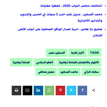
انتخابات مجلس النواب 2025.. تغطية مفتوحة
محمد أكسجين.. مدون شاب خسر 5 سنوات في الحبس والتدوير
والتدابير الاحترازية
ضجيج بلا طحين.. حرية إصدار المواقع الصحفية على أبواب الأعلى
للإعلام
TAGS
أخبار كاذبة
أكسجين مصر
الاتهام بالانضمام لجماعة إرهابية
العفو الرئاسي
جماعة إرهابية
سجناء الرأي
محمد أكسجين
مصور صحفي