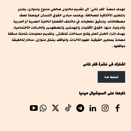
تهدف منصة "فكر تاني" إلى تقديم محتوى صحفي متنوع ومتوازن، يلتزم
بالمعايير الأخلاقية للصحافة، ويعتمد مبادئ حقوق الإنسان كبوصلة لصك
مصطلحاته، وتدقيق تغطياته في مختلف القضايا المحلية المصرية أو العربية
والدولية، منها، حقوق الأقليات والمهمشين والمضطهدين والحركات الاجتماعية،
بهدف إثراء الجدل العام وفتح مساحات للنقاش، وتقديم معلومات شاملة مدققة
مصانة بمعايير حقوقية، لفهم الأحداث والمواقف بشكل متوازن، منحاز للحقيقة
مواقفها .
اشترك فى نشرة فكر تانى
اضغط هنا
تابعنا على السوشيال ميديا