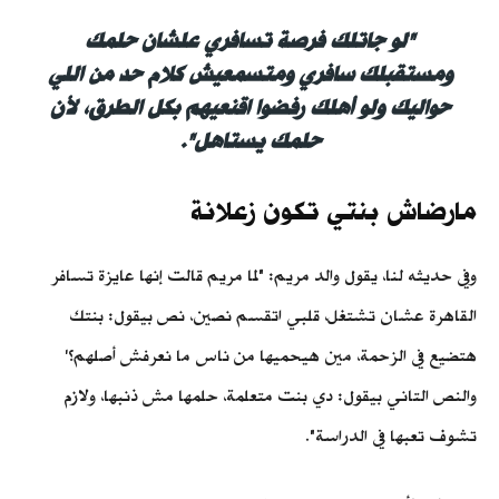
"لو جاتلك فرصة تسافري علشان حلمك
ومستقبلك سافري ومتسمعيش كلام حد من اللي
حواليك ولو أهلك رفضوا اقنعيهم بكل الطرق، لأن
حلمك يستاهل".
مارضاش بنتي تكون زعلانة
وفي حديثه لنا، يقول والد مريم: "لما مريم قالت إنها عايزة تسافر
القاهرة عشان تشتغل، قلبي اتقسم نصين، نص بيقول: بنتك
هتضيع في الزحمة، مين هيحميها من ناس ما نعرفش أصلهم؟'
والنص التاني بيقول: دي بنت متعلمة، حلمها مش ذنبها، ولازم
تشوف تعبها في الدراسة".