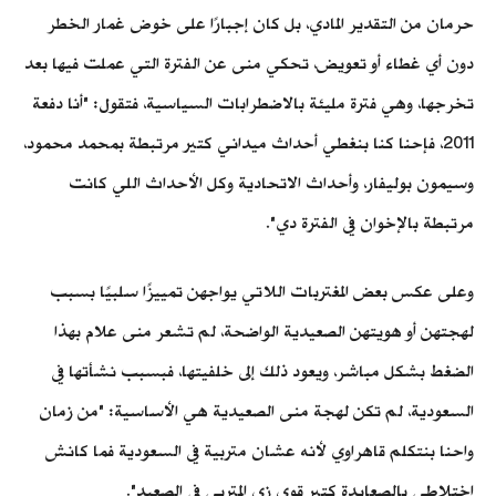
حرمان من التقدير المادي، بل كان إجبارًا على خوض غمار الخطر
دون أي غطاء أو تعويض، تحكي منى عن الفترة التي عملت فيها بعد
تخرجها، وهي فترة مليئة بالاضطرابات السياسية، فتقول: "أنا دفعة
2011، فإحنا كنا بنغطي أحداث ميداني كتير مرتبطة بمحمد محمود،
وسيمون بوليفار، وأحداث الاتحادية وكل الأحداث اللي كانت
مرتبطة بالإخوان في الفترة دي".
وعلى عكس بعض المغتربات اللاتي يواجهن تمييزًا سلبيًا بسبب
لهجتهن أو هويتهن الصعيدية الواضحة، لم تشعر منى علام بهذا
الضغط بشكل مباشر، ويعود ذلك إلى خلفيتها، فبسبب نشأتها في
السعودية، لم تكن لهجة منى الصعيدية هي الأساسية: "من زمان
واحنا بنتكلم قاهراوي لأنه عشان متربية في السعودية فما كانش
اختلاطي بالصعايدة كتير قوي زي المتربي في الصعيد".