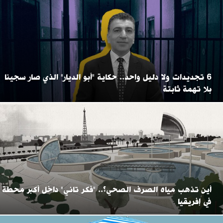
6 تجديدات ولا دليل واحد.. حكاية "أبو الديار" الذي صار سجينا
بلا تهمة ثابتة
أين تذهب مياه الصرف الصحي؟.. "فكر تاني" داخل أكبر محطة
في إفريقيا