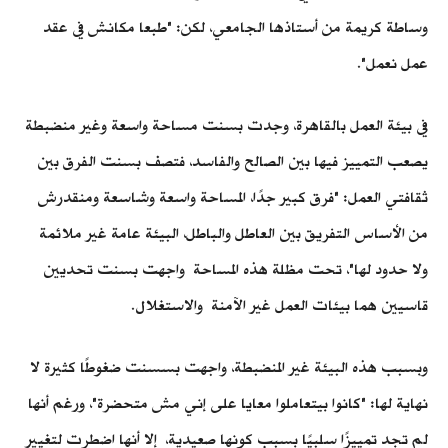
وساطة كريمة من أستاذها الجامعي، لكن: "طبعا مكانش في عقد
عمل نعمل".
في بيئة العمل بالقاهرة، وجدت بسنت مساحة واسعة وغير منضبطة
يصعب التمييز فيها بين الصالح والفاسد، فتصف بسنت الفرق بين
ثقافتي العمل: "فرق كبير جدًا، المساحة واسعة وشاسعة ومنقدرش
من الأساس التفريق بين العاطل والباطل، البيئة عامة غير ملائمة
ولا حدود لها"، تحت مظلة هذه المساحة واجهت بسنت تحديين
قاسيين هما بيئات العمل غير الآمنة والاستغلال.
وبسبب هذه البيئة غير المنضبطة، واجهت بسسنت ضغوطًا كثيرة لا
نهاية لها: "كانوا بيتعاملوا معايا على إني مش متحضرة"، ورغم أنها
لم تجد تمييزًا سلبيًا بسبب كونها صعيدية، إلا أنها اضطرت لتغيير