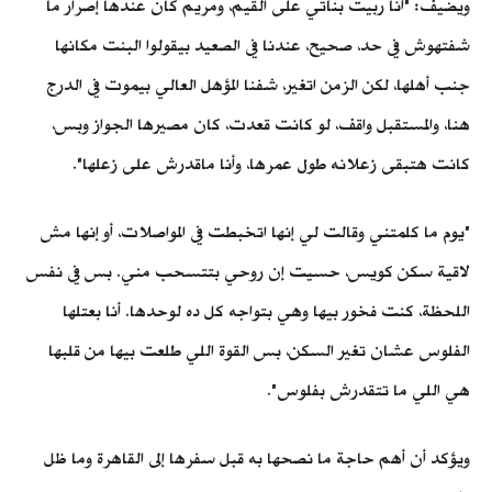
ويضيف: "أنا ربيت بناتي على القيم، ومريم كان عندها إصرار ما
شفتهوش في حد، صحيح، عندنا في الصعيد بيقولوا البنت مكانها
جنب أهلها، لكن الزمن اتغير، شفنا المؤهل العالي بيموت في الدرج
هنا، والمستقبل واقف، لو كانت قعدت، كان مصيرها الجواز وبس،
كانت هتبقى زعلانه طول عمرها، وأنا ماقدرش على زعلها".
"يوم ما كلمتني وقالت لي إنها اتخبطت في المواصلات، أو إنها مش
لاقية سكن كويس، حسيت إن روحي بتتسحب مني. بس في نفس
اللحظة، كنت فخور بيها وهي بتواجه كل ده لوحدها. أنا بعتلها
الفلوس عشان تغير السكن، بس القوة اللي طلعت بيها من قلبها
هي اللي ما تتقدرش بفلوس".
ويؤكد أن أهم حاجة ما نصحها به قبل سفرها إلى القاهرة وما ظل