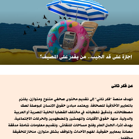
إجازة على قد الجيب.. من يقدر على المصيف؟
عن فكر تانى
تهدف منصة "فكر تاني" إلى تقديم محتوى صحفي متنوع ومتوازن، يلتزم
بالمعايير الأخلاقية للصحافة، ويعتمد مبادئ حقوق الإنسان كبوصلة لصك
مصطلحاته، وتدقيق تغطياته في مختلف القضايا المحلية المصرية أو العربية
والدولية، منها، حقوق الأقليات والمهمشين والمضطهدين والحركات الاجتماعية،
بهدف إثراء الجدل العام وفتح مساحات للنقاش، وتقديم معلومات شاملة مدققة
مصانة بمعايير حقوقية، لفهم الأحداث والمواقف بشكل متوازن، منحاز للحقيقة
مواقفها .