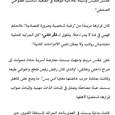
علشن مفيش وسيلة إعلامية مؤهلة في الصعيد تناسب طموحي
الصحفي".
كان قرارها مزيجًا من "رغبة شخصية وضرورة اقتصادية"، فالحلم
المهني في قنا لا يدر دخلًا، وتقول لـ
فكّر تاني:
"كل الجرايد المحلية
مابتديش رواتب ولا يمكن تلبي الالتزامات المادية".
على عكس مريم، واجهت بسنت معارضة أسرية حادة، تحولت إلى
صراع داخلي وعائلي: "والدي كان رافض رفض قاطع واخواتي طبعا،
وكانت بمثابة حرب خاضتها معايا أمي بس"، ما وضع على كاهل
بسنت عبئًا مضاعفًا، يتمثل في إثبات الذات مهنيًا، وإثبات صواب
قرارها شخصيًا لأهلها.
كانت بداية بسنت في العمل بأحد الجرائد المستقلة الكبرى، عبر