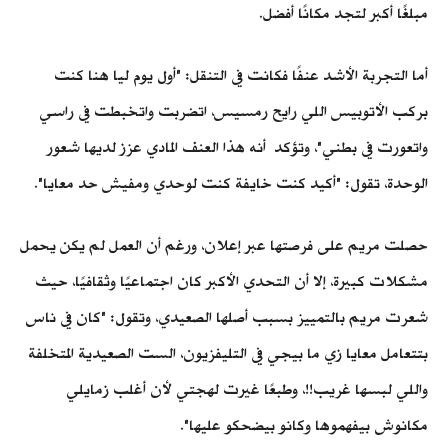
مبلغًا أكبر لتجد مكانًا أفضل.
أما التجربة الأشد عنفًا فكانت في التنقل: "أول يوم ليا هنا كنت
بركب الأتوبيس اللي رايح رمسيس، اتضربت واتخبطت في راسي
واتعورت في بطني"، وتؤكد أنه هذا العنف المادي عزز لديها شعور
الوحدة، تقول: "أكيد كنت خايفة كنت لوحدي ومفيش حد معايا".
حصلت مريم على فرصتها عبر إعلان، ورغم أن العمل لم يكن يحمل
مشكلات كبيرة، إلا أن التحدي الأكبر كان اجتماعيًا وثقافيًا، حيث
شعرت مريم بالتمييز بسبب أصلها الصعيدي، وتقول: "كان في ناس
بتتعامل معايا زي ما بيجي في التليفزيون، الست الصعيدية المتخلفة
واللي لبسها غريب!!،
وطبعًا غيرت لهجتي لأن أغلب زمايلي
مكانوش بيفهموها وكانو بيضحكو عليها".