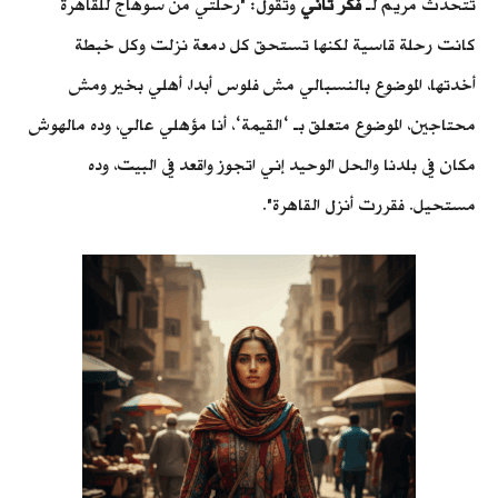
تتحدث مريم لـ
فكّر تاني
وتقول: "رحلتي من سوهاج للقاهرة
كانت رحلة قاسية لكنها تستحق كل دمعة نزلت وكل خبطة
أخدتها، الموضوع بالنسبالي مش فلوس أبدا، أهلي بخير ومش
محتاجين، الموضوع متعلق بـ ‘القيمة‘، أنا مؤهلي عالي، وده مالهوش
مكان في بلدنا والحل الوحيد إني اتجوز واقعد في البيت، وده
مستحيل. فقررت أنزل القاهرة".