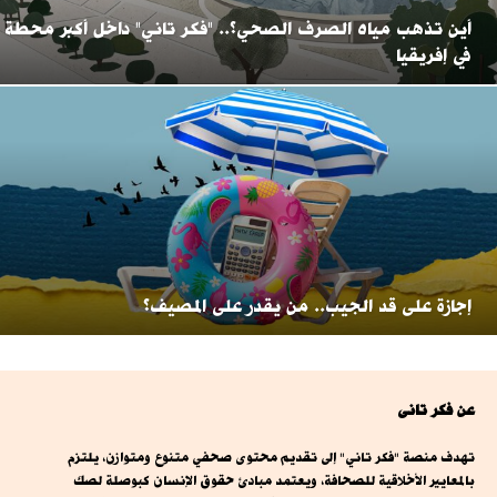
أين تذهب مياه الصرف الصحي؟.. "فكر تاني" داخل أكبر محطة
في إفريقيا
إجازة على قد الجيب.. من يقدر على المصيف؟
عن فكر تانى
تهدف منصة "فكر تاني" إلى تقديم محتوى صحفي متنوع ومتوازن، يلتزم
بالمعايير الأخلاقية للصحافة، ويعتمد مبادئ حقوق الإنسان كبوصلة لصك