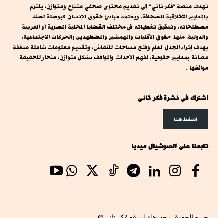
تهدف منصة "فكر تاني" إلى تقديم محتوى صحفي متنوع ومتوازن، يلتزم
بالمعايير الأخلاقية للصحافة، ويعتمد مبادئ حقوق الإنسان كبوصلة لصك
مصطلحاته، وتدقيق تغطياته في مختلف القضايا المحلية المصرية أو العربية
والدولية، منها، حقوق الأقليات والمهمشين والمضطهدين والحركات الاجتماعية،
بهدف إثراء الجدل العام وفتح مساحات للنقاش، وتقديم معلومات شاملة مدققة
مصانة بمعايير حقوقية، لفهم الأحداث والمواقف بشكل متوازن، منحاز للحقيقة
مواقفها .
اشترك فى نشرة فكر تانى
اضغط هنا
تابعنا على السوشيال ميديا
جميع الحقوق محفوظة لموقع فكر تانى©