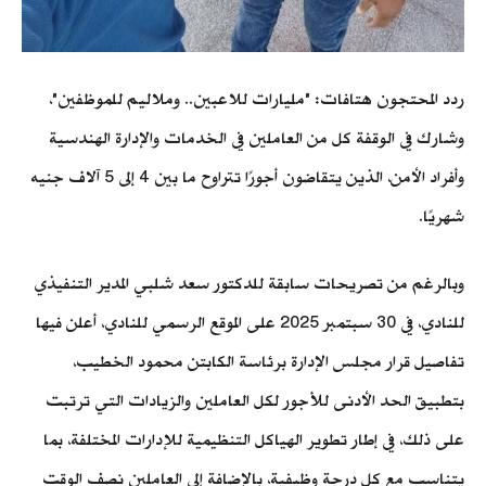
ردد المحتجون هتافات: "مليارات للاعبين.. وملاليم للموظفين"،
وشارك في الوقفة كل من العاملين في الخدمات والإدارة الهندسية
وأفراد الأمن، الذين يتقاضون أجورًا تتراوح ما بين 4 إلى 5 آلاف جنيه
شهريًا.
وبالرغم من تصريحات سابقة للدكتور سعد شلبي المدير التنفيذي
للنادي، في 30 سبتمبر 2025 على الموقع الرسمي للنادي، أعلن فيها
تفاصيل قرار مجلس الإدارة برئاسة الكابتن محمود الخطيب،
بتطبيق الحد الأدنى للأجور لكل العاملين والزيادات التي ترتبت
على ذلك، في إطار تطوير الهياكل التنظيمية للإدارات المختلفة، بما
يتناسب مع كل درجة وظيفية، بالإضافة إلى العاملين نصف الوقت