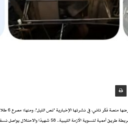
تتيح تعديل الرغبات لطالبة تعرضت للتلاعب.. مصر ترحب بخريطة 