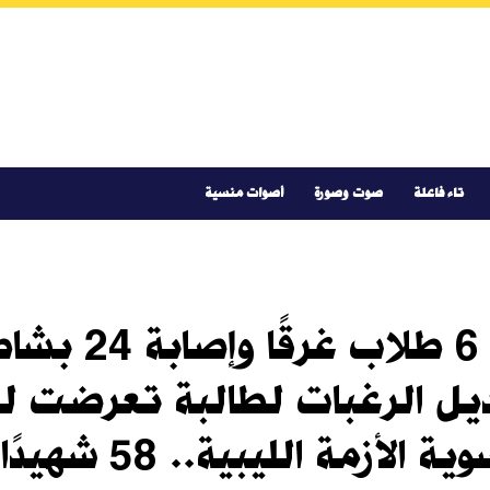
تاء فاعلة
صوت وصورة
أصوات منسية
نشرة "نص الليل"
عديل الرغبات لطالبة تعرضت 
بخريطة طريق أممي