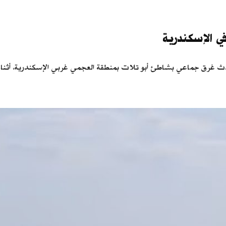
وأصيب 24 آخرون، السبت، في حادث غرق جماعي بشاطئ أبو تلات بمنطقة العجمي غربي الإسكن