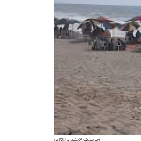
أحد شواطئ الإسكندرية (وكالات)