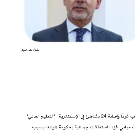
نشرة نص الليل
شهدت الساعات القليلة الماضية عددًا من الأحداث المهمة، تستعرضها منصة فَكّر تاني، في نشرتها الإخبارية "نص الليل"، ومنها: مصرع 6 طلاب غرقًا وإصابة 24 بشاطئ في الإسكندرية.. "التعليم العالي"
طريق أممية لتسوية الأزمة الليبية.. 58 شهيدًا والاحتلال يواصل نسف مباني غزة.. استقالات جماعية بحكومة هولندا بسبب