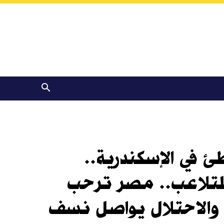
: مصرع 6 طلاب غرقًا وإصابة 24 بشاطئ في الإسكندرية..
للتلاعب.. مصر ترحب
ة لتسوية الأزمة الليبية.. 58 شهيدًا والاحتلال يواصل نسف