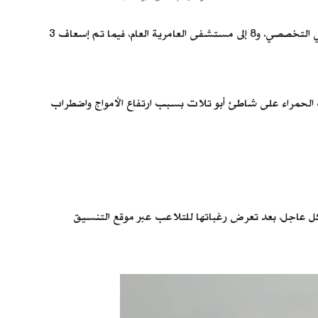
كانت الأجهزة الأمنية قد تلقت بلاغًا بالواقعة، ودفعت بـ16 سيارة إسعاف إلى موقع الحادث، حيث جرى نقل 13 مصابًا إلى مستشفى العجمي التخصصي، و8 إلى مستشفى العامرية العام، فيما تم إسعاف 3
ات الحمراء على شاطئ أبو تلات بسبب ارتفاع الأمواج واضطراب
ن عاشور، وزير التعليم العالي والبحث العلمي، بحل مشكلة الطالبة عائشة أحمد من مدرسة المتفوقين بالعبور (STEM) بشكل عاجل، بعد تعرض رغباتها للتلاعب عبر موقع التنسيق