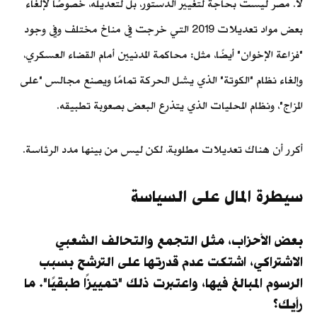
لا. مصر ليست بحاجة لتغيير الدستور، بل لتعديله، خصوصًا لإلغاء
بعض مواد تعديلات 2019 التي خرجت في مناخ مختلف وفي وجود
"فزاعة الإخوان" أيضًا، مثل: محاكمة المدنيين أمام القضاء العسكري،
وإلغاء نظام "الكوتة" الذي يشل الحركة تمامًا ويصنع مجالس "على
المزاج"، ونظام المحليات الذي يتذرع البعض بصعوبة تطبيقه.
أكرر أن هناك تعديلات مطلوبة، لكن ليس من بينها مدد الرئاسة.
سيطرة المال على السياسة
بعض الأحزاب، مثل التجمع والتحالف الشعبي
الاشتراكي، اشتكت عدم قدرتها على الترشح بسبب
الرسوم المبالغ فيها، واعتبرت ذلك "تمييزًا طبقيًا". ما
رأيك؟