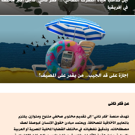
أين تذهب مياه الصرف الصحي؟.. "فكر تاني" داخل أكبر محطة
في إفريقيا
إجازة على قد الجيب.. من يقدر على المصيف؟
عن فكر تانى
تهدف منصة "فكر تاني" إلى تقديم محتوى صحفي متنوع ومتوازن، يلتزم
بالمعايير الأخلاقية للصحافة، ويعتمد مبادئ حقوق الإنسان كبوصلة لصك
مصطلحاته، وتدقيق تغطياته في مختلف القضايا المحلية المصرية أو العربية