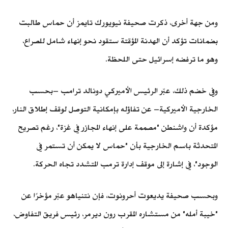
ومن جهة أخرى، ذكرت صحيفة نيويورك تايمز أن حماس طالبت
بضمانات تؤكد أن الهدنة المؤقتة ستقود نحو إنهاء شامل للصراع،
وهو ما ترفضه إسرائيل حتى اللحظة.
وفي خضم ذلك، عبّر الرئيس الأميركي دونالد ترامب –بحسب
الخارجية الأميركية– عن تفاؤله بإمكانية التوصل لوقف إطلاق النار،
مؤكدة أن واشنطن "مصممة على إنهاء المجازر في غزة"، رغم تصريح
المتحدثة باسم الخارجية بأن "حماس لا يمكن أن تستمر في
الوجود"، في إشارة إلى موقف إدارة ترمب المتشدد تجاه الحركة.
وبحسب صحيفة يديعوت أحرونوت، فإن نتنياهو عبّر مؤخرًا عن
"خيبة أمله" من مستشاره المقرب رون ديرمر، رئيس فريق التفاوض،