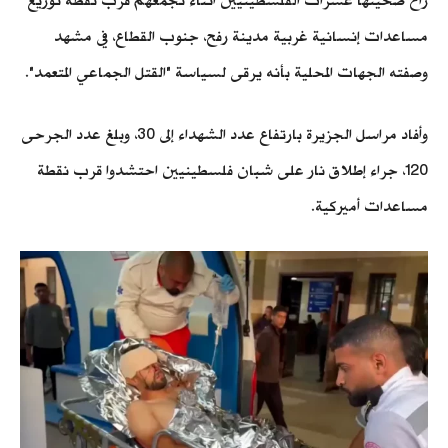
راح ضحيتها عشرات الفلسطينيين أثناء تجمعهم قرب نقطة توزيع
مساعدات إنسانية غربية مدينة رفح، جنوب القطاع، في مشهد
وصفته الجهات المحلية بأنه يرقى لسياسة "القتل الجماعي المتعمد".
وأفاد مراسل الجزيرة بارتفاع عدد الشهداء إلى 30، وبلغ عدد الجرحى
120، جراء إطلاق نار على شبان فلسطينيين احتشدوا قرب نقطة
مساعدات أميركية.