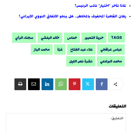
لماذا تأخر "اختيار" نائب الرئيس؟
رهان القاهرة المحفوف بالمخاطر.. هل ينجو الاتفاق النووي الإيراني؟
TAGS
حرية التعبير
حماس
خالد البلشي
سجناء الرأي
عباس عراقجي
علاء عبد الفتاح
غزة
محمد الباز
محمد البرادعي
نشرة نص الليل
التعليقات