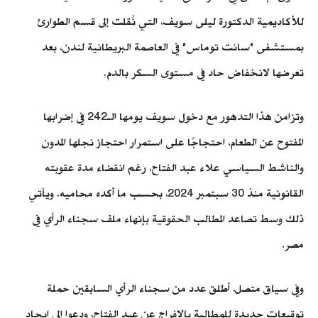
للأكاديمية الدكتورة ليلى سويف، التي نُقلت إلى قسم الطوارئ
بمستشفى "سانت توماس" في العاصمة البريطانية لندن، بعد
تعرضها لانخفاض حاد في مستوى السكر بالدم.
وتزامن هذا التدهور مع دخول سويف يومها الـ242 في إضرابها
المفتوح عن الطعام، احتجاجًا على استمرار احتجاز نجلها المدون
والناشط السياسي علاء عبد الفتاح، رغم انقضاء مدة عقوبته
القانونية منذ 30 سبتمبر 2024، بحسب ما أكده محاميه. ويأتي
ذلك وسط تصاعد المطالب الحقوقية بإنهاء ملف سجناء الرأي في
مصر.
وفي سياق متصل، أطلق عدد من سجناء الرأي السابقين حملة
توقيعات جديدة للمطالبة بالإفراج عن عبد الفتاح، ودعوا إلى إيجاد