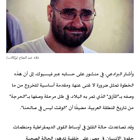
علاء عبد الفتاح (وكالات)
وأشار البرادعي، في منشور على حسابه عبر فيسبوك، إلى أن هذه
الخطوة تمثل ضرورة لا غنى عنها، ومقدمة أساسية للخروج من ما
وصفه بـ"المأزق" الذي تمر به البلاد، في ظل مرحلة وصفها بـ"الحرجة"
من تاريخ المنطقة العربية، مضيفًا أن "الوقت ليس في صالحنا".
وقد تصاعدت حالة القلق في أوساط القوى الديمقراطية ومنظمات
حقوق الإنسان في مصر، على خلفية تدهور الحالة الصحية