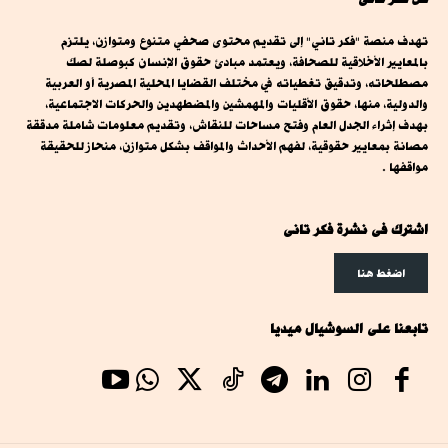
تهدف منصة "فكر تاني" إلى تقديم محتوى صحفي متنوع ومتوازن، يلتزم
بالمعايير الأخلاقية للصحافة، ويعتمد مبادئ حقوق الإنسان كبوصلة لصك
مصطلحاته، وتدقيق تغطياته في مختلف القضايا المحلية المصرية أو العربية
والدولية، منها، حقوق الأقليات والمهمشين والمضطهدين والحركات الاجتماعية،
بهدف إثراء الجدل العام وفتح مساحات للنقاش، وتقديم معلومات شاملة مدققة
مصانة بمعايير حقوقية، لفهم الأحداث والمواقف بشكل متوازن، منحاز للحقيقة
مواقفها .
اشترك فى نشرة فكر تانى
اضغط هنا
تابعنا على السوشيال ميديا