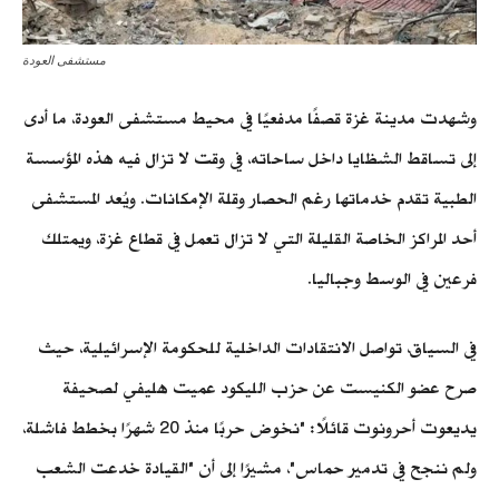
مستشفى العودة
وشهدت مدينة غزة قصفًا مدفعيًا في محيط مستشفى العودة، ما أدى
إلى تساقط الشظايا داخل ساحاته، في وقت لا تزال فيه هذه المؤسسة
الطبية تقدم خدماتها رغم الحصار وقلة الإمكانات. ويُعد المستشفى
أحد المراكز الخاصة القليلة التي لا تزال تعمل في قطاع غزة، ويمتلك
فرعين في الوسط وجباليا.
في السياق، تواصل الانتقادات الداخلية للحكومة الإسرائيلية، حيث
صرح عضو الكنيست عن حزب الليكود عميت هليفي لصحيفة
يديعوت أحرونوت قائلًا: "نخوض حربًا منذ 20 شهرًا بخطط فاشلة،
ولم ننجح في تدمير حماس"، مشيرًا إلى أن "القيادة خدعت الشعب