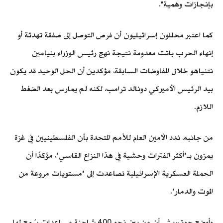
بإنجازات وهمية".
كما اعتبر محللون إسرائيليون أن فرص التوصل إلى صفقة تهدئة أو
إنهاء الحرب باتت معدومة نتيجة نهج رئيس الوزراء بنيامين
نتنياهو خلال المفاوضات السابقة، مؤكدين أن الحل الوحيد قد يكون
بيد الرئيس الأميركي دونالد ترامب، لكنه لم يمارس بعد الضغط
اللازم.
من جانبه، ندد الأمين العام للأمم المتحدة بأن الفلسطينيين في غزة
يمرّون بـ"أكثر الفترات وحشية في هذا النزاع القاسي"، مؤكدًا أن
الحملة العسكرية الإسرائيلية تصاعدت إلى "مستويات مروعة من
الموت والدمار".
وأوضح جوتيريش أن من بين نحو 400 شاحنة مساعدات سُمح لها