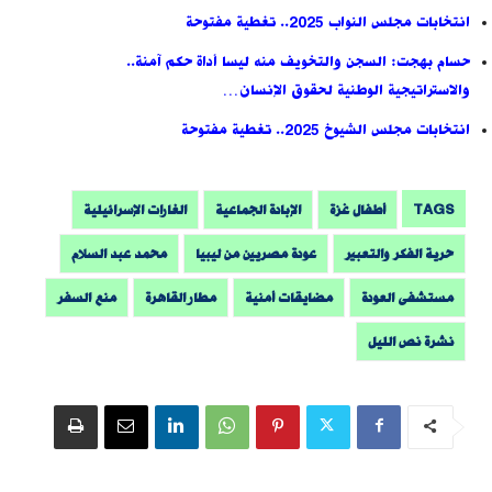
انتخابات مجلس النواب 2025.. تغطية مفتوحة
حسام بهجت: السجن والتخويف منه ليسا أداة حكم آمنة..
والاستراتيجية الوطنية لحقوق الإنسان…
انتخابات مجلس الشيوخ 2025.. تغطية مفتوحة
TAGS
أطفال غزة
الإبادة الجماعية
الغارات الإسرائيلية
حرية الفكر والتعبير
عودة مصريين من ليبيا
محمد عبد السلام
مستشفى العودة
مضايقات أمنية
مطار القاهرة
منع السفر
نشرة نص الليل