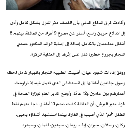
وأفادت فرق الدفاع المدني بأن القصف دمّر المنزل بشكل كامل وأدى
إلى اندلاع حريق واسع، أسفر عن مصرع 9 أفراد من العائلة، بينهم 8
أطفال متفحمين بالكامل، إضافة إلى إصابة الوالد الدكتور حمدي
النجار بجروح خطيرة نقل على إثرها إلى العناية المركزة.
ووفق إفادات شهود عيان، أصيبت الطبيبة النجار بانهيار كامل لحظة
وصول جثامين أطفالها إلى المستشفى الذي تعمل فيه، إذ تراوحت
أعمارهم بين عامين و12 عامًا. وأوضح المدير العام لوزارة الصحة في
غزة، منير البرش، أن العائلة كانت تضم 10 أطفال، نجا منهم فقط
الطفل "آدم" الذي أصيب في الغارة، بينما استشهد أشقاؤه يحيى،
ركان، رسلان، جبران، إيف، ريفان، سيدين، لقمان، وسيدرا.