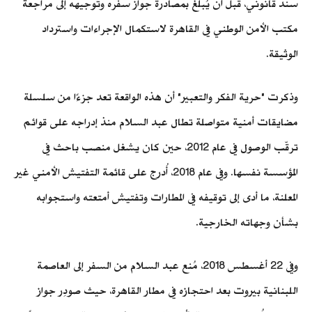
سند قانوني، قبل أن يُبلغ بمصادرة جواز سفره وتوجيهه إلى مراجعة
مكتب الأمن الوطني في القاهرة لاستكمال الإجراءات واسترداد
الوثيقة.
وذكرت "حرية الفكر والتعبير" أن هذه الواقعة تعد جزءًا من سلسلة
مضايقات أمنية متواصلة تطال عبد السلام منذ إدراجه على قوائم
ترقّب الوصول في عام 2012، حين كان يشغل منصب باحث في
المؤسسة نفسها. وفي عام 2018، أُدرج على قائمة التفتيش الأمني غير
المعلنة، ما أدى إلى توقيفه في المطارات وتفتيش أمتعته واستجوابه
بشأن وجهاته الخارجية.
وفي 22 أغسطس 2018، مُنع عبد السلام من السفر إلى العاصمة
اللبنانية بيروت بعد احتجازه في مطار القاهرة، حيث صودِر جواز