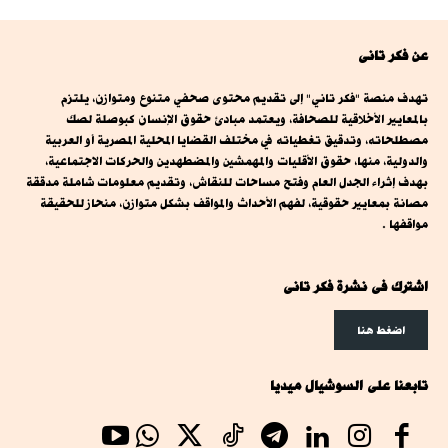
عن فكر تانى
تهدف منصة "فكر تاني" إلى تقديم محتوى صحفي متنوع ومتوازن، يلتزم
بالمعايير الأخلاقية للصحافة، ويعتمد مبادئ حقوق الإنسان كبوصلة لصك
مصطلحاته، وتدقيق تغطياته في مختلف القضايا المحلية المصرية أو العربية
والدولية، منها، حقوق الأقليات والمهمشين والمضطهدين والحركات الاجتماعية،
بهدف إثراء الجدل العام وفتح مساحات للنقاش، وتقديم معلومات شاملة مدققة
مصانة بمعايير حقوقية، لفهم الأحداث والمواقف بشكل متوازن، منحاز للحقيقة
مواقفها .
اشترك فى نشرة فكر تانى
اضغط هنا
تابعنا على السوشيال ميديا