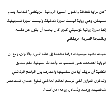
*عن المرايا للثقافة والفنون السيرة الروائية "المزيكاتي" للكاتبة وسام
سليمان، وهي رواية ليست سيرة مُتخيلة، وليست سيرة تسجيلية،
إنها سيرة روائية لموسيقي كبير، كان يحب أن يقول عن نفسه،
وباللهجة المصرية: مزيكاتي.
حياته تشبه موسيقاه، دراما تشدنا إلى عالمه المليء بالألوان، ومع إن
الرواية اعتمدت على شخصيات وأحداث حقيقية، فلم تحاول
الكاتبة أن تزيّف أيّا من تفاصيلها واختارت بين الواضح الوثائقي
والمدفون المتوارى لكي ترسم العالم الداخلي لبليغ حمدي، تستحضر
شخصيته، وزمنه، وتُساءل روحه: من أنت؟.