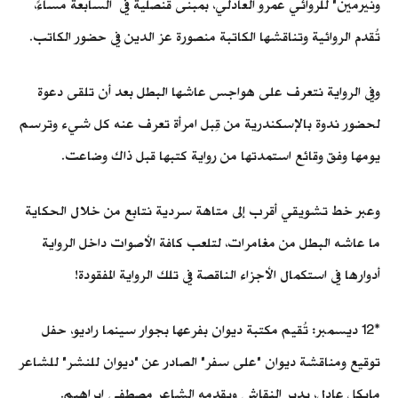
ونيرمين" للروائي عمرو العادلي، بمبنى قنصلية في السابعة مساءً،
تُقدم الروائية وتناقشها الكاتبة منصورة عز الدين في حضور الكاتب.
وفي الرواية نتعرف على هواجس عاشها البطل بعد أن تلقى دعوة
لحضور ندوة بالإسكندرية من قِبل امرأة تعرف عنه كل شيء وترسم
يومها وفق وقائع استمدتها من رواية كتبها قبل ذاك وضاعت.
وعبر خط تشويقي أقرب إلى متاهة سردية نتابع من خلال الحكاية
ما عاشه البطل من مغامرات، لتلعب كافة الأصوات داخل الرواية
أدوارها في استكمال الأجزاء الناقصة في تلك الرواية المفقودة!
*12 ديسمبر: تُقيم مكتبة ديوان بفرعها بجوار سينما راديو، حفل
توقيع ومناقشة ديوان "على سفر" الصادر عن "ديوان للنشر" للشاعر
مايكل عادل، يدير النقاش ويقدمه الشاعر مصطفى إبراهيم.