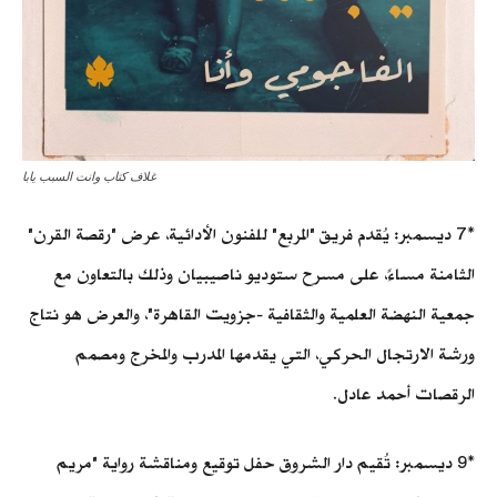
غلاف كتاب وانت السبب يابا
*7 ديسمبر: يُقدم فريق "المربع" للفنون الأدائية، عرض "رقصة القرن"
الثامنة مساءً، على مسرح ستوديو ناصيبيان وذلك بالتعاون مع
جمعية النهضة العلمية والثقافية -جزويت القاهرة"، والعرض هو نتاج
ورشة الارتجال الحركي، التي يقدمها المدرب والمخرج ومصمم
الرقصات أحمد عادل.
*9 ديسمبر: تُقيم دار الشروق حفل توقيع ومناقشة رواية "مريم