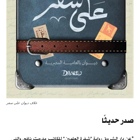
غلاف ديوان على سفر
صدر حديثًا
*عن دار الشروق رواية "شفرة العلمين" للكاتب مدحت نافع، والتي