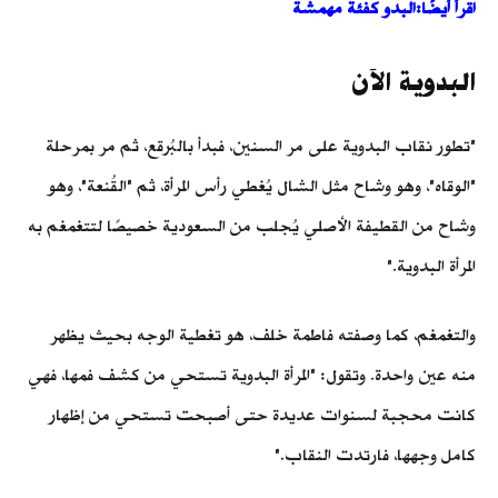
اقرأ أيضًا:البدو كفئة مهمشة
البدوية الآن
"تطور نقاب البدوية على مر السنين، فبدأ بالبُرقع، ثم مر بمرحلة
"الوقاه"، وهو وشاح مثل الشال يُغطي رأس المرأة، ثم "القُنعة"، وهو
وشاح من القطيفة الأصلي يُجلب من السعودية خصيصًا لتتغمغم به
المرأة البدوية."
والتغمغم، كما وصفته فاطمة خلف، هو تغطية الوجه بحيث يظهر
منه عين واحدة. وتقول: "المرأة البدوية تستحي من كشف فمها، فهي
كانت محجبة لسنوات عديدة حتى أصبحت تستحي من إظهار
كامل وجهها، فارتدت النقاب."