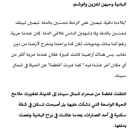
البادية وحبهن للتزين والوشم.
"بلادنا دافية، تبصين على الرملة تحسّين بالدفا. تبصين لبيتك
تحسّين بالدفا، ولما تشوفين الناس تلاقي الدفا. كان عندنا حرية،
رغم أننا بنات وبدويات، لكن كنا براحتنا ونخرج لأرضنا من دون
نقاب. بس هناك أراضينا كانت كبيرة، فكان عندنا حرية أكثر من
أي مكان آخر عشنا فيه." كما عبرت "فاطمة" عن الحياة في شمال
سيناء.
انتقلت فاطمة من صحراء شمال سيناء إلى المدينة، فتغيرت ملامح
الحياة الواسعة التي نشأت عليها، بل أصبحت تسكن في شقة
سكنية في أحد العمارات، بعدما عاشت في براح البادية ونعمت
بدفئها.