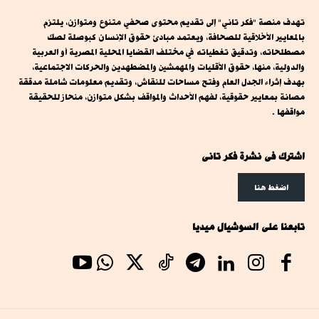
تهدف منصة "فكر تاني" إلى تقديم محتوى صحفي متنوع ومتوازن، يلتزم
بالمعايير الأخلاقية للصحافة، ويعتمد مبادئ حقوق الإنسان كبوصلة لصك
مصطلحاته، وتدقيق تغطياته في مختلف القضايا المحلية المصرية أو العربية
والدولية، منها، حقوق الأقليات والمهمشين والمضطهدين والحركات الاجتماعية،
بهدف إثراء الجدل العام وفتح مساحات للنقاش، وتقديم معلومات شاملة مدققة
مصانة بمعايير حقوقية، لفهم الأحداث والمواقف بشكل متوازن، منحاز للحقيقة
مواقفها .
اشترك فى نشرة فكر تانى
اضغط هنا
تابعنا على السوشيال ميديا