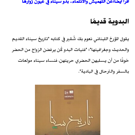
اقرأ أيضًا:عن التهميش والانتماء.. بدو سيناء في عيون زوارها
البدوية قديمًا
يقول المؤرخ اللبناني نعوم بك شُقير في كتابه "تاريخ سيناء القديم
والحديث وجغرافيتها": "فتيات البدو كُن يرفضن الزواج من الحضر
خوفًا من أن يسلبهن الحضري حريتهن، فنساء سيناء مولعات
بالسفر والترحال في البادية".