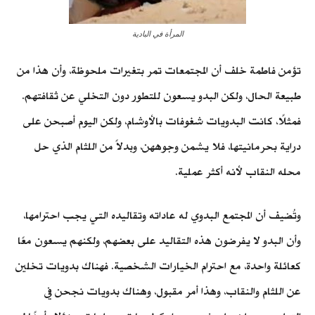
المرأة في البادية
تؤمن فاطمة خلف أن المجتمعات تمر بتغيرات ملحوظة، وأن هذا من
طبيعة الحال، ولكن البدو يسعون للتطور دون التخلي عن ثقافتهم.
فمثلًا، كانت البدويات شغوفات بالأوشام، ولكن اليوم أصبحن على
دراية بحرمانيتها، فلا يشمن وجوههن، وبدلاً من اللثام الذي حل
محله النقاب لأنه أكثر عملية.
وتُضيف أن المجتمع البدوي له عاداته وتقاليده التي يجب احترامها،
وأن البدو لا يفرضون هذه التقاليد على بعضهم، ولكنهم يسعون معًا
كعائلة واحدة، مع احترام الخيارات الشخصية. فهناك بدويات تخلين
عن اللثام والنقاب، وهذا أمر مقبول، وهناك بدويات نجحن في