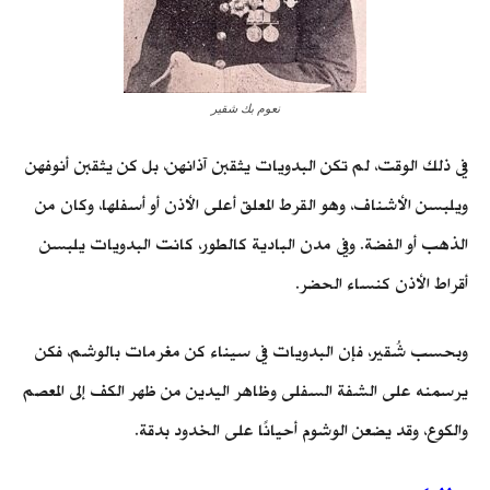
نعوم بك شقير
في ذلك الوقت، لم تكن البدويات يثقبن آذانهن، بل كن يثقبن أنوفهن
ويلبسن الأشناف، وهو القرط المعلق أعلى الأذن أو أسفلها، وكان من
الذهب أو الفضة. وفي مدن البادية كالطور، كانت البدويات يلبسن
أقراط الأذن كنساء الحضر.
وبحسب شُقير، فإن البدويات في سيناء كن مغرمات بالوشم، فكن
يرسمنه على الشفة السفلى وظاهر اليدين من ظهر الكف إلى المعصم
والكوع، وقد يضعن الوشوم أحيانًا على الخدود بدقة.