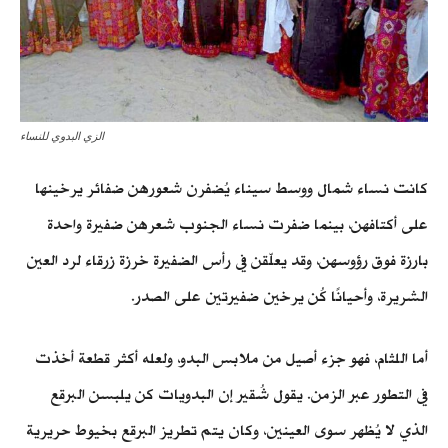
الزي البدوي للنساء
كانت نساء شمال ووسط سيناء يُضفرن شعورهن ضفائر يرخينها
على أكتافهن، بينما ضفرت نساء الجنوب شعرهن ضفيرة واحدة
بارزة فوق رؤوسهن، وقد يعلّقن في رأس الضفيرة خرزة زرقاء لرد العين
الشريرة، وأحيانًا كُن يرخين ضفيرتين على الصدر.
أما اللثام، فهو جزء أصيل من ملابس البدو، ولعله أكثر قطعة أخذت
في التطور عبر الزمن. يقول شُقير إن البدويات كن يلبسن البرقع
الذي لا يُظهر سوى العينين، وكان يتم تطريز البرقع بخيوط حريرية