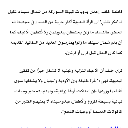
فاطمة خلف، إحدى بدويات قبيلة السواركة من شمال سيناء، تقول
لـ "فكّر تاني" إن المرأة البدوية أكثر حرية من النساء في مجتمعات
الحضر. فالنساء ما زلن يحتفظن ببدويتهن ولا تُثقلهن الأعباء، كما
أن بدو شمال سيناء ما زالوا يمارسون العديد من التقاليد القديمة
كما كان الحال قبل قرن أو قرنين.
ترى خلف أن الأعباء المنزلية والمهنية لا تشغل حيزًا من تفكير
البدوية، فهي: "حُرة طليقة بين الأودية والجبال ولا يشغلها سوى
أغنامها وزرعها -إن امتلكت أرضًا زراعية- وتهتم بتحضير وجبات
نباتية بسيطة للزوج والأطفال، فبدو سيناء لا يعنيهم الكثير من
المأكولات الدسمة أو وجبات اللحم".