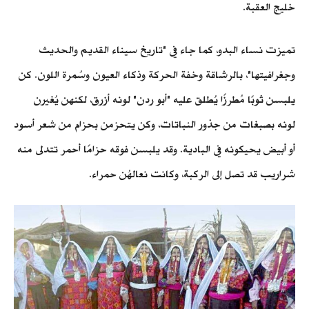
خليج العقبة.
تميزت نساء البدو، كما جاء في "تاريخ سيناء القديم والحديث
وجغرافيتها"، بالرشاقة وخفة الحركة وذكاء العيون وسُمرة اللون. كن
يلبسن ثوبًا مُطرزًا يُطلق عليه "أبو ردن" لونه أزرق، لكنهن يُغيرن
لونه بصبغات من جذور النباتات، وكن يتحزمن بحزام من شعر أسود
أو أبيض يحيكونه في البادية. وقد يلبسن فوقه حزامًا أحمر تتدلى منه
شراريب قد تصل إلى الركبة، وكانت نعالهُن حمراء.