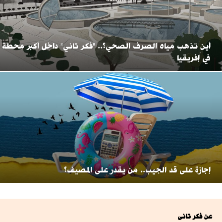
أين تذهب مياه الصرف الصحي؟.. "فكر تاني" داخل أكبر محطة
في إفريقيا
إجازة على قد الجيب.. من يقدر على المصيف؟
عن فكر تانى