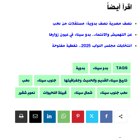
اقرأ أيضاً
نصف مصرية نصف بدوية: مستقلات من دهب
عن التهميش والانتماء.. بدو سيناء في عيون زوارها
انتخابات مجلس النواب 2025.. تغطية مفتوحة
TAGS
بدو سيناء
بدوية
تاريخ سيناء القديم والحديث وجغرافيتها
جنوب سيناء
دهب
دهب جنوب سيناء
شمال سيناء
قبيلة اللحيوات
نعوم شقير