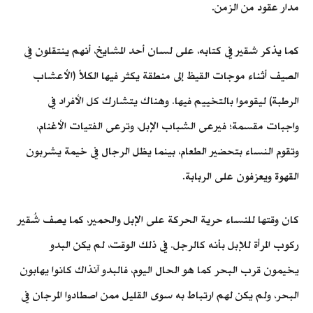
مدار عقود من الزمن.
كما يذكر شقير في كتابه، على لسان أحد المشايخ، أنهم ينتقلون في
الصيف أثناء موجات القيظ إلى منطقة يكثر فيها الكلأ (الأعشاب
الرطبة) ليقوموا بالتخييم فيها. وهناك يتشارك كل الأفراد في
واجبات مقسمة؛ فيرعى الشباب الإبل، وترعى الفتيات الأغنام،
وتقوم النساء بتحضير الطعام، بينما يظل الرجال في خيمة يشربون
القهوة ويعزفون على الربابة.
كان وقتها للنساء حرية الحركة على الإبل والحمير، كما يصف شُقير
ركوب المرأة للإبل بأنه كالرجل. في ذلك الوقت، لم يكن البدو
يخيمون قرب البحر كما هو الحال اليوم، فالبدو آنذاك كانوا يهابون
البحر، ولم يكن لهم ارتباط به سوى القليل ممن اصطادوا المرجان في