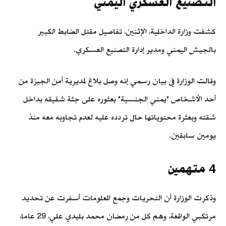
التصنيع العسكري اليمني
كشفت وزارة الداخلية، الإثنين، تفاصيل مقتل الضابط الكبير
بالجيش اليمني ومدير إدارة التصنيع العسكري.
وقالت الوزارة في بيان رسمي إنه وصل بلاغ لمديرية أمن الجيزة من
أحد الأشخاص "يمني الجنسية" بعثوره على جثة شقيقه بداخل
شقته وبعثرة محتوياتها حال تردده عليه لعدم تجاوبه معه منذ
يومين سابقين.
4 متهمين
وذكرت الوزارة أن التحريات وجمع المعلومات أسفرت عن تحديد
مرتكبي الواقعة، وهم كل من رمضان محمد بليدي علي، 29 عاما،