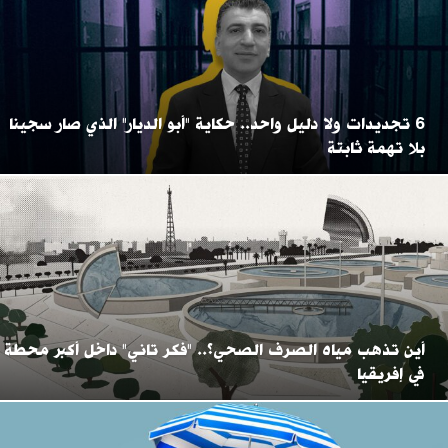
6 تجديدات ولا دليل واحد.. حكاية "أبو الديار" الذي صار سجينا
بلا تهمة ثابتة
أين تذهب مياه الصرف الصحي؟.. "فكر تاني" داخل أكبر محطة
في إفريقيا