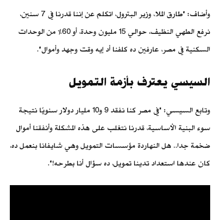
وأضاف: "طارق الملا، وزير البترول، اتكلم عن إننا قدرنا في 7 سنين،
نرفع الطهي النظيف، حوالي 15 مليون وحدة، أو 60% من الوحدات
السكنية في مصر، عارفين ده كلفنا أد إيه وقت وجهد وأموال".
السيسي يعترف بأزمة التمويل
وتابع السيسي: "في مصر كنا نفقد 9 و10 مليار دولار سنويًا نتيجة
سوء البنية الأساسية، قدرنا نتغلب على هذه المشكلة وأنفقنا أموال
ضخمة جدا.. هل النهاردة مؤسسات التمويل وهي شايفانا بنعمل ده،
كان عندها استعداد تدينا تمويل، ده سؤال أنا بطرحه!".