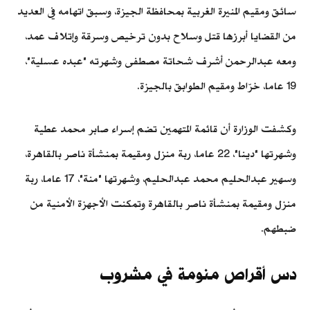
سائق ومقيم المنيرة الغربية بمحافظة الجيزة، وسبق اتهامه في العديد
من القضايا أبرزها قتل وسلاح بدون ترخيص وسرقة وإتلاف عمد،
ومعه عبدالرحمن أشرف شحاتة مصطفى وشهرته "عبده عسلية"،
19 عاما، خرّاط ومقيم الطوابق بالجيزة.
وكشفت الوزارة أن قائمة المتهمين تضم إسراء صابر محمد عطية
وشهرتها "دينا"، 22 عاما، ربة منزل ومقيمة بمنشأة ناصر بالقاهرة،
وسهير عبدالحليم محمد عبدالحليم، وشهرتها "منة"، 17 عاما، ربة
منزل ومقيمة بمنشأة ناصر بالقاهرة وتمكنت الأجهزة الأمنية من
ضبطهم.
دس أقراص منومة في مشروب