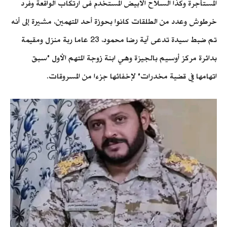
المستأجرة وكذا السلاح الأبيض المستخدم فى ارتكاب الواقعة وفرد
خرطوش وعدد من الطلقات كانوا بحوزة أحد المتهمين، مشيرة إلى أنه
تم ضبط سيدة تدعى آية رضا محمود، 23 عاما ربة منزل ومقيمة
بدائرة مركز أوسيم بالجيزة وهي ابنة زوجة المتهم الأول "سبق
اتهامها في قضية مخدرات" لإخفائها جزءا من المسروقات.