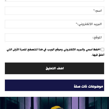
التعليق:
اسم:
البري
الإلك
الموق
احفظ اسمي والبريد الإلكتروني وموقع الويب في هذا المتصفح للمرة الأولى التي
أعلق فيها.
موضوعات ذات صلة