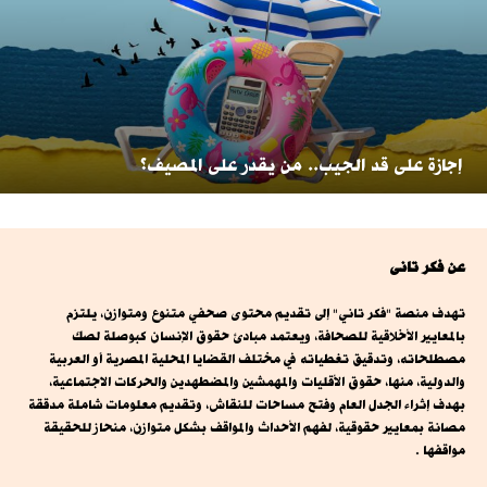
إجازة على قد الجيب.. من يقدر على المصيف؟
عن فكر تانى
تهدف منصة "فكر تاني" إلى تقديم محتوى صحفي متنوع ومتوازن، يلتزم
بالمعايير الأخلاقية للصحافة، ويعتمد مبادئ حقوق الإنسان كبوصلة لصك
مصطلحاته، وتدقيق تغطياته في مختلف القضايا المحلية المصرية أو العربية
والدولية، منها، حقوق الأقليات والمهمشين والمضطهدين والحركات الاجتماعية،
بهدف إثراء الجدل العام وفتح مساحات للنقاش، وتقديم معلومات شاملة مدققة
مصانة بمعايير حقوقية، لفهم الأحداث والمواقف بشكل متوازن، منحاز للحقيقة
مواقفها .