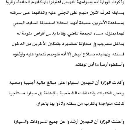
وذكرت الوزارة أنه وبمواجهة المتهمين اعترفوا بارتكابهم الحادث وأقروا
بسابقة تعرف اثنين منهم على المجني عليه واتفاقهما على سرقته
بمساعدة الآخرين، مضيفة أنهما استغلا استضافة الضابط اليمني
لهما بمنزله مساء الجمعة الماضي، وقاما بدس أقراص منومة له
بداخل مشروب في محاولة لتخديره، وتمكين الآخرين من الدخول
لمسكنه، وتهديده بسلاح أبيض إلا أنه قاومهم فتعدوا عليه وأوثقوه
وأسقطوه أرضاً ما أدى لوفاته.
وأكدت الوزارة أن المتهمين استولوا على مبالغ مالية أجنبية ومحلية،
وبعض المقتنيات والمتعلقات الشخصية بالإضافة إلى سيارة مستأجرة
كانت متواجدة بالقرب من سكنه ولاذوا بها بالفرار.
وأعلنت الوزارة أن المتهمين أرشدوا عن جميع المسروقات والسيارة