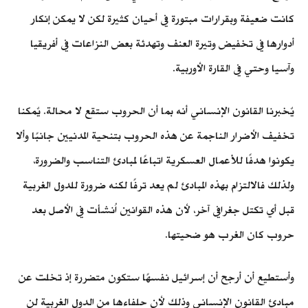
كانت ضعيفة وبقرارات مبتورة في أحيان كثيرة لكن لا يمكن إنكار
أدوارها في تخفيض وتيرة العنف وتهدئة بعض النزاعات في أفريقيا
وآسيا وحتي في القارة الأوربية.
يٌخبرنا القانون الإنساني أنه بما أن الحروب ستقع لا محالة. يٌمكنا
تخفيف الأضرار الناجمة عن هذه الحروب بتنحية المدنيين جانبًا وألا
يكونوا هدفًا للأعمال العسكرية اتباعًا لمبادئ التناسب والضرورة،
ولذلك فالالتزام بهذه المبادئ لم يعد ترفًا لكنه ضرورة للدول الغربية
قبل أي تكتل جغرافي آخر، لأن هذه القوانين اُنشأت في الأصل بعد
حروب كان الغرب هو ضحيتها.
وأستطيع أن أرجح أن إسرائيل نفسهًا ستكون متضررة إذ تخلت عن
مبادئ القانون الإنساني وذلك لأن حلفاءها من الدول الغربية لن