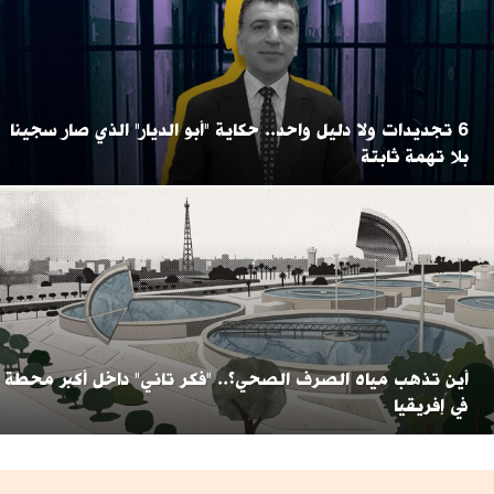
6 تجديدات ولا دليل واحد.. حكاية "أبو الديار" الذي صار سجينا
بلا تهمة ثابتة
أين تذهب مياه الصرف الصحي؟.. "فكر تاني" داخل أكبر محطة
في إفريقيا