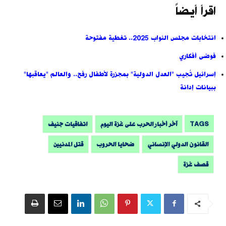
اقرأ أيضاً
انتخابات مجلس النواب 2025.. تغطية مفتوحة
فوضى أفكاري
إسرائيل تُجيب "العدل الدولية" بمجزرة لأطفال رفح.. والعالم "يعاقبها"
ببيانات إدانة
TAGS
آخر أخبار الحرب على غزة اليوم
اتفاقيات جنيف
القانون الدولي الإنساني
ضحايا الحروب
قتل المدنيين
قصف غزة