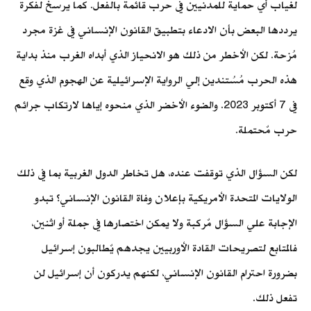
لغياب أي حماية للمدنيين في حرب قائمة بالفعل. كما يرسخ لفكرة
يرددها البعض بأن الادعاء بتطبيق القانون الإنساني في غزة مجرد
مُزحة. لكن الأخطر من ذلك هو الانحياز الذي أبداه الغرب منذ بداية
هذه الحرب مُسُتندين إلي الرواية الإسرائيلية عن الهجوم الذي وقع
في 7 أكتوبر 2023. والضوء الأخضر الذي منحوه إياها لارتكاب جرائم
حرب مٌحتملة.
لكن السؤال الذي توقفت عنده، هل تخاطر الدول الغربية بما في ذلك
الولايات المتحدة الأمريكية بإعلان وفاة القانون الإنساني؟ تبدو
الإجابة علي السؤال مٌركبة ولا يمكن اختصارها في جملة أو اثنين،
فالمتابع لتصريحات القادة الأوربيين يجدهم يٌطالبون إسرائيل
بضرورة احترام القانون الإنساني، لكنهم يدركون أن إسرائيل لن
تفعل ذلك.