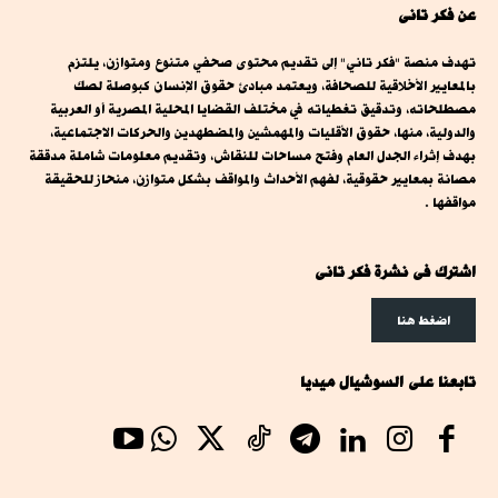
عن فكر تانى
تهدف منصة "فكر تاني" إلى تقديم محتوى صحفي متنوع ومتوازن، يلتزم
بالمعايير الأخلاقية للصحافة، ويعتمد مبادئ حقوق الإنسان كبوصلة لصك
مصطلحاته، وتدقيق تغطياته في مختلف القضايا المحلية المصرية أو العربية
والدولية، منها، حقوق الأقليات والمهمشين والمضطهدين والحركات الاجتماعية،
بهدف إثراء الجدل العام وفتح مساحات للنقاش، وتقديم معلومات شاملة مدققة
مصانة بمعايير حقوقية، لفهم الأحداث والمواقف بشكل متوازن، منحاز للحقيقة
مواقفها .
اشترك فى نشرة فكر تانى
اضغط هنا
تابعنا على السوشيال ميديا