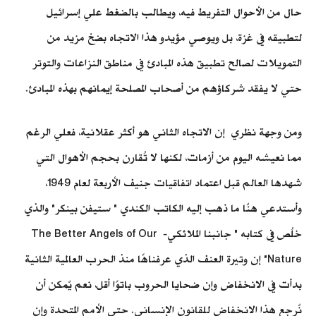
حال من الأحوال التفريط فيه، ويطالب بالضغط علي إسرائيل
لتطبيقه في غزة، بل ويوصي مؤيدو هذا الاتجاه بضخ مزيد من
التمويلات لصالح تطبيق هذه المبادئ في مناطق النزاعات والتوتر
حتي لا يفقد شركاؤهم من أصحاب المصلحة إيمانهم بهذه المبادئ.
ومن وجهة نظري إن الاتجاه الثاني هو أكثر عقلانية، فعلي الرغم
مما نعيشه اليوم من أزمات، لكنها لا تُقارن بحجم الأهوال التي
شهدها العالم قبل اعتماد اتفاقيات جنيف الأربعة لعام 1949،
وأستدعي هنٌا ما ذهب إليه الكاتب الكندي " ستيفن بينكر" والذي
خلُص في كتابه " جانبنا الملائكي- The Better Angels of Our
Nature" إن وتيرة العنف الذي عرفناهًا منذ الحرب العالمية الثانية
بدأت في الانخفاض وإن ضحايا الحروب باتوًا أقل، نعم يٌمكن أن
نٌرجع هذا الانخفاض للقانون الإنساني. حتى الأمم المتحدة وإن