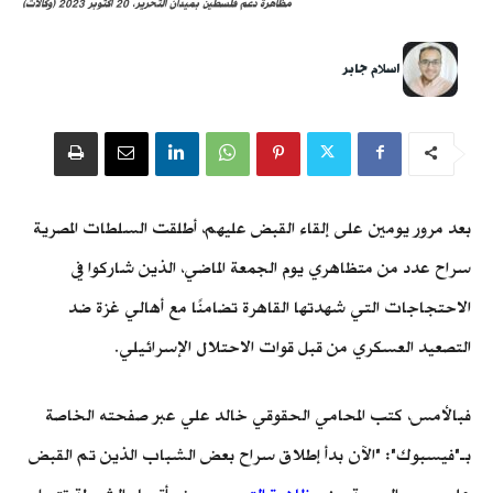
مظاهرة دعم فلسطين بميدان التحرير، 20 أكتوبر 2023 (وكالات)
اسلام جابر
بعد مرور يومين على إلقاء القبض عليهم، أطلقت السلطات المصرية
سراح عدد من متظاهري يوم الجمعة الماضي، الذين شاركوا في
الاحتجاجات التي شهدتها القاهرة تضامنًا مع أهالي غزة ضد
التصعيد العسكري من قبل قوات الاحتلال الإسرائيلي.
فبالأمس، كتب المحامي الحقوقي خالد علي عبر صفحته الخاصة
بـ"فيسبوك": "الآن بدأ إطلاق سراح بعض الشباب الذين تم القبض