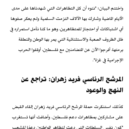
واختتم البيان: "ننوه أن كل التظاهرات التي شهدناها على مدى
الأيام الماضية وشارك بها الآلاف التزمت السلمية ولم يعكر صفوها
أي اشتباكات أو احتجاز للمتظاهرين، وهو ما كنا نأمل استمراره في
ظل الظروف الصعبة والاستثنائية التي يمر بها الوطن والمنطقة
برمتها، أفرجوا الآن عن المتضامنين مع فلسطين، أوقفوا الحرب
الإجرامية في غزة".
المرشح الرئاسي فريد زهران: تراجع عن
النهج والوعود
كذلك، استنكرت حملة المرشح الرئاسي فريد زهران إلقاء القبض
على مشاركين بمظاهرات دعم فلسطين. وأضافت أنها تستغرب
"كون نفس السلطات التي دعت لتظاهر المواطنين دعمًا للشعب