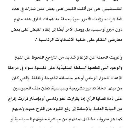
الفلسطيني، هي من ألقت القبض على بعض ممن شارك في هذه
المظاهرات، وزادت الأمور سوءً بحملة مداهمات لمنازل عدد منهم
دون مبررٍ أو سبب، بل ووصل الأمر أيضًا إلى إلقاء القبض على بعض
معارضي النظام على خلفية الانتخابات الرئاسية!".
وأعربت الحملة عن انزعاج شديد من التراجع الملحوظ عن النهج
والوعود التي قطعتها السلطة التنفيذية على نفسها، سواء في مرحلة
الإعداد للحوار الوطني أو عبر جلساته المفتوحة والمغلقة، والتي كان
من بينها اتخاذ تدابير تشريعية وسياسية، تغلق ملف المحبوسين
على ذمة قضايا الرأي إما بقرارت عفو رئاسي أو بإصدار قرارت إفراج
من النيابة العامة، بالإضافة إلى رفع القيود عن المفرج عنهم ولديهم
كما هو معروف مشاكل تمنعهم من مباشرة حقوقهم السياسية أو