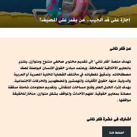
إجازة على قد الجيب.. من يقدر على المصيف؟
عن فكر تانى
تهدف منصة "فكر تاني" إلى تقديم محتوى صحفي متنوع ومتوازن، يلتزم
بالمعايير الأخلاقية للصحافة، ويعتمد مبادئ حقوق الإنسان كبوصلة لصك
مصطلحاته، وتدقيق تغطياته في مختلف القضايا المحلية المصرية أو العربية
والدولية، منها، حقوق الأقليات والمهمشين والمضطهدين والحركات الاجتماعية،
بهدف إثراء الجدل العام وفتح مساحات للنقاش، وتقديم معلومات شاملة مدققة
مصانة بمعايير حقوقية، لفهم الأحداث والمواقف بشكل متوازن، منحاز للحقيقة
مواقفها .
اشترك فى نشرة فكر تانى
اضغط هنا