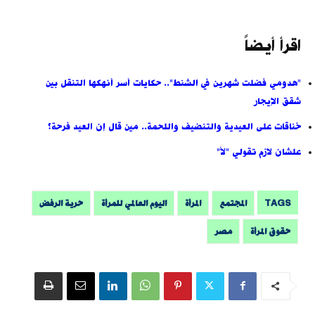
اقرأ أيضاً
"هدومي فضلت شهرين في الشنط".. حكايات أسر أنهكها التنقل بين
شقق الإيجار
خناقات على العيدية والتنضيف واللحمة.. مين قال إن العيد فرحة؟
علشان لازم تقولي "لأ"
TAGS
المجتمع
المرأة
اليوم العالمي للمرأة
حرية الرفض
حقوق المرأة
مصر