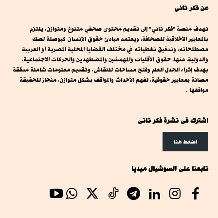
عن فكر تانى
تهدف منصة "فكر تاني" إلى تقديم محتوى صحفي متنوع ومتوازن، يلتزم
بالمعايير الأخلاقية للصحافة، ويعتمد مبادئ حقوق الإنسان كبوصلة لصك
مصطلحاته، وتدقيق تغطياته في مختلف القضايا المحلية المصرية أو العربية
والدولية، منها، حقوق الأقليات والمهمشين والمضطهدين والحركات الاجتماعية،
بهدف إثراء الجدل العام وفتح مساحات للنقاش، وتقديم معلومات شاملة مدققة
مصانة بمعايير حقوقية، لفهم الأحداث والمواقف بشكل متوازن، منحاز للحقيقة
مواقفها .
اشترك فى نشرة فكر تانى
اضغط هنا
تابعنا على السوشيال ميديا