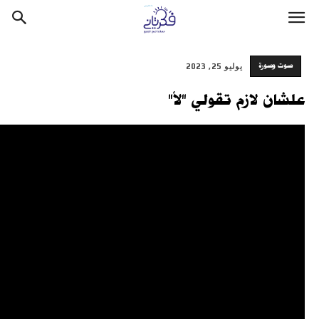
صوت وصورة
يوليو 25, 2023
علشان لازم تقولي "لأ"