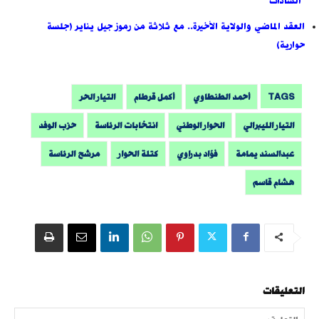
"السادات"
العقد الماضي والولاية الأخيرة.. مع ثلاثة من رموز جيل يناير (جلسة
حوارية)
TAGS
أحمد الطنطاوي
أكمل قرطام
التيار الحر
التيار الليبرالي
الحوار الوطني
انتخابات الرئاسة
حزب الوفد
عبدالسند يمامة
فؤاد بدراوي
كتلة الحوار
مرشح الرئاسة
هشام قاسم
التعليقات