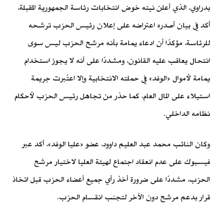
بدراوي، الذي أعلن نيته خوض انتخابات رئاسة الجمهورية المُقبلة،
أكد في بيان أصدره اعتراضه على إعلان رئيس الحزب ترشحه
للرئاسة، مؤكدًا أن ادعاء يمامة بأنه مرشح الحزب ليس سوى
انتحال يعاقب عليه القانون، ومشددًا على أنه لا يجوز استخدام
يمامة لأموال «الوفد» في حملته الانتخابية وإلا اعتُبرت جريمة
استيلاء على المال العام، كما حذر من تجاهل رئيس الحزب لأحكام
نظامه الداخلي.
وكان النائب محمد عبد العليم داوود، عضو «عليا الوفد»، أكد عبر
فيسبوك على عدم انعقاد اجتماع لهيئة العليا لاختيار مرشح
الحزب، مشددًا على ضرورة أخذ رأي جميع أعضاء الحزب قبل اتخاذ
قرار بدعم مرشح دون الآخر لتجنب انقسام الحزب.