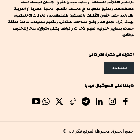
بالمعايير الأخلاقية للصحافة، ويعتمد مبادئ حقوق الإنسان كبوصلة لصك
مصطلحاته، وتدقيق تغطياته في مختلف القضايا المحلية المصرية أو العربية
والدولية، منها، حقوق الأقليات والمهمشين والمضطهدين والحركات الاجتماعية،
بهدف إثراء الجدل العام وفتح مساحات للنقاش، وتقديم معلومات شاملة مدققة
مصانة بمعايير حقوقية، لفهم الأحداث والمواقف بشكل متوازن، منحاز للحقيقة
مواقفها .
اشترك فى نشرة فكر تانى
اضغط هنا
تابعنا على السوشيال ميديا
جميع الحقوق محفوظة لموقع فكر تانى©