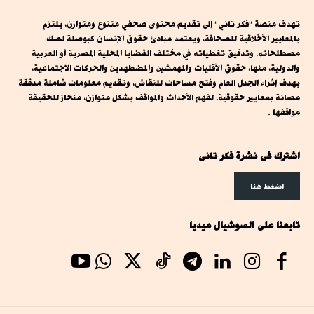
تهدف منصة "فكر تاني" إلى تقديم محتوى صحفي متنوع ومتوازن، يلتزم
بالمعايير الأخلاقية للصحافة، ويعتمد مبادئ حقوق الإنسان كبوصلة لصك
مصطلحاته، وتدقيق تغطياته في مختلف القضايا المحلية المصرية أو العربية
والدولية، منها، حقوق الأقليات والمهمشين والمضطهدين والحركات الاجتماعية،
بهدف إثراء الجدل العام وفتح مساحات للنقاش، وتقديم معلومات شاملة مدققة
مصانة بمعايير حقوقية، لفهم الأحداث والمواقف بشكل متوازن، منحاز للحقيقة
مواقفها .
اشترك فى نشرة فكر تانى
اضغط هنا
تابعنا على السوشيال ميديا