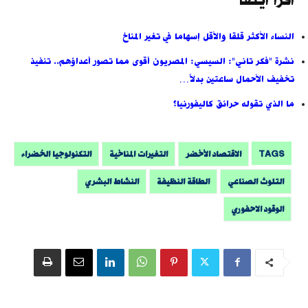
اقرأ أيضاً
النساء الأكثر قلقا والأقل إسهاما في تغير المناخ
نشرة "فكر تاني": السيسي: المصريون أقوى مما تصور أعداؤهم.. تنفيذ
تخفيف الأحمال ساعتين بدلاً…
ما الذي تقوله حرائق كاليفورنيا؟
TAGS
الاقتصاد الأخضر
التغيرات المناخية
التكنولوجيا الخضراء
التلوث الصناعي
الطاقة النظيفة
النشاط البشري
الوقود الاحفوري