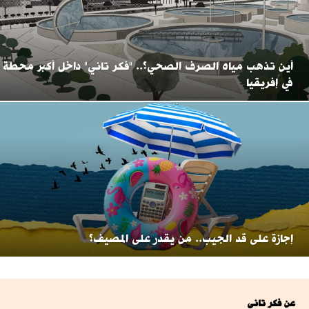
أين تذهب مياه الصرف الصحي؟.. "فكر تاني" داخل أكبر محطة
في إفريقيا
إجازة على قد الجيب.. من يقدر على المصيف؟
عن فكر تانى