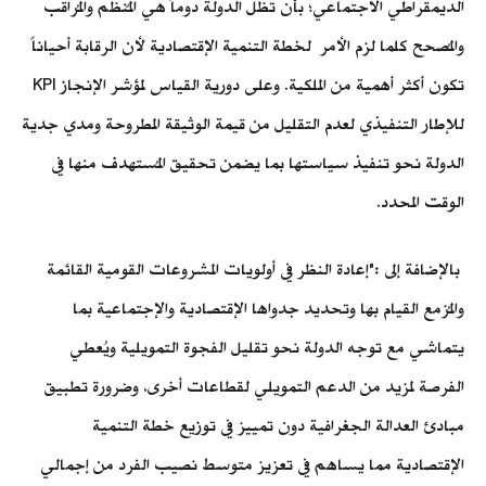
الديمقراطي الاجتماعي؛ بأن تظل الدولة دوماً هي المٌنظم والمُراقب
والمُصحح كلما لزم الأمر لخطة التنمية الإقتصادية لأن الرقابة أحياناً
تكون أكثر أهمية من الملكية. وعلى دورية القياس لمؤشر الإنجاز KPI
للإطار التنفيذي لعدم التقليل من قيمة الوثيقة المطروحة ومدي جدية
الدولة نحو تنفيذ سياستها بما يضمن تحقيق المُستهدف منها في
الوقت المحدد.
بالإضافة إلى :"إعادة النظر في أولويات المشروعات القومية القائمة
والمُزمع القيام بها وتحديد جدواها الإقتصادية والإجتماعية بما
يتماشي مع توجه الدولة نحو تقليل الفجوة التمويلية ويُعطي
الفرصة لمزيد من الدعم التمويلي لقطاعات أخرى، وضرورة تطبيق
مبادئ العدالة الجغرافية دون تمييز في توزيع خطة التنمية
الإقتصادية مما يساهم في تعزيز متوسط نصيب الفرد من إجمالي