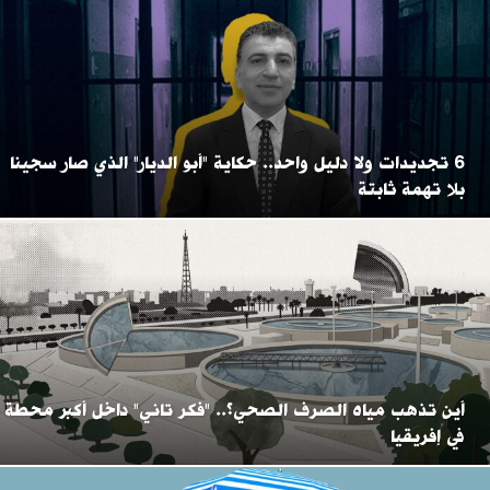
6 تجديدات ولا دليل واحد.. حكاية "أبو الديار" الذي صار سجينا
بلا تهمة ثابتة
أين تذهب مياه الصرف الصحي؟.. "فكر تاني" داخل أكبر محطة
في إفريقيا