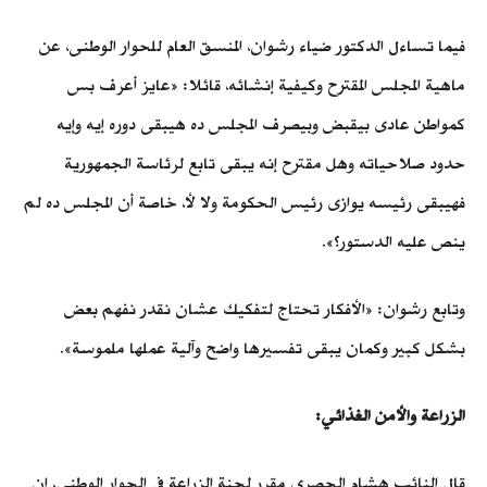
فيما تساءل الدكتور ضياء رشوان، المنسق العام للحوار الوطنى، عن
ماهية المجلس المقترح وكيفية إنشائه، قائلا: «عايز أعرف بس
كمواطن عادى بيقبض وبيصرف المجلس ده هيبقى دوره إيه وإيه
حدود صلاحياته وهل مقترح إنه يبقى تابع لرئاسة الجمهورية
فهيبقى رئيسه يوازى رئيس الحكومة ولا لأ، خاصة أن المجلس ده لم
ينص عليه الدستور؟».
وتابع رشوان: «الأفكار تحتاج لتفكيك عشان نقدر نفهم بعض
بشكل كبير وكمان يبقى تفسيرها واضح وآلية عملها ملموسة».
الزراعة والأمن الغذائي:
قال النائب هشام الحصري مقرر لجنة الزراعة في الحوار الوطني، إن