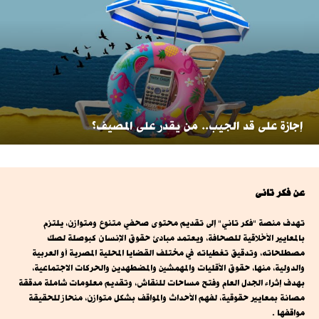
إجازة على قد الجيب.. من يقدر على المصيف؟
عن فكر تانى
تهدف منصة "فكر تاني" إلى تقديم محتوى صحفي متنوع ومتوازن، يلتزم
بالمعايير الأخلاقية للصحافة، ويعتمد مبادئ حقوق الإنسان كبوصلة لصك
مصطلحاته، وتدقيق تغطياته في مختلف القضايا المحلية المصرية أو العربية
والدولية، منها، حقوق الأقليات والمهمشين والمضطهدين والحركات الاجتماعية،
بهدف إثراء الجدل العام وفتح مساحات للنقاش، وتقديم معلومات شاملة مدققة
مصانة بمعايير حقوقية، لفهم الأحداث والمواقف بشكل متوازن، منحاز للحقيقة
مواقفها .