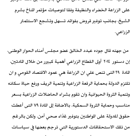
على الزراعة الخضراء والنظيفة وفقا لتوصيات مؤتمر المناخ بشرم
الشيخ، بجانب توفير قروض بفوائد تسهل وتشجع الاستثمار
الزراعي.
من جهته قال جوده عبدد الخالق عضو مجلس أمناء الحوار الوطنى،
إن دستور ٢٠١٤ أولى القطاع الزراعي أهمية كبيرر من خلال المادتين،
المادة ٢٩ التى تنص علي ان الزراعة هي عمود الاقتصاد القومي و ان
تلتزم الدولة بحماية الرقعة الزراعية وتنمية الريف ورفع حياة سكانه
وتنمية الثروة الحيوانية وان تقوم بشراء الحاضلات الزراعية بسعر
مناسب وحماية الثروة السمكية. بالاضافة إلى المادة ٧٩ التى أعطت
حقوق للدولة على المواطنين بتوفير غذاء صحي أمن. ولكن بالرغم
من تلك الاستحقاقات الدستورية التي ترجم بعضها في سياسات