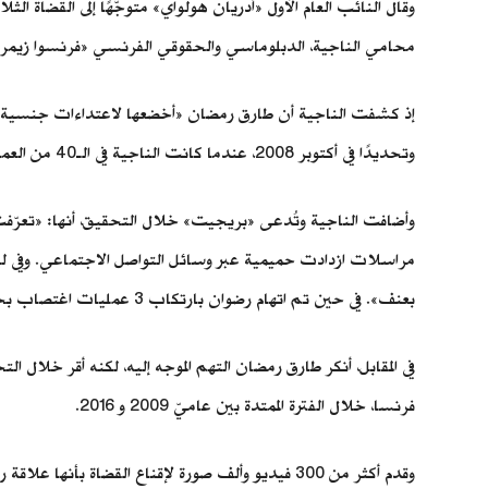
محامي الناجية، الدبلوماسي والحقوقي الفرنسي «فرنسوا زيمراي» 
وتحديدًا في أكتوبر 2008، عندما كانت الناجية في الـ40 من العمر تقريبًا.
مراسلات ازدادت حميمية عبر وسائل التواصل الاجتماعي. وفي لي
بعنف». في حين تم اتهام رضوان بارتكاب 3 عمليات اغتصاب بحق «بريجيت»، خلال الليلة نفسها، فضلًا عن «إكراه جنسي» كادت تختنق خلاله.
فرنسا، خلال الفترة الممتدة بين عاميّ 2009 و 2016.
وقدم أكثر من 300 فيديو وألف صورة لإقناع القضاة 