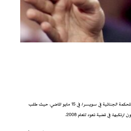
انطلقت محاكمة المفكر الإسلامي والأستاذ بجامعة «أوكسفورد» البريطانية طارق رمضان، 60 عامًا، بتهمة الاغتصاب والإكراه الجنسي، أمام المحكمة الجنائية في سويسرا، في 15 مايو الماضي، حيث طلب