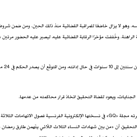
في نوفمبر من العام نفسه. وهو لا يزال خاضعًا للمراقبة القضائية منذ ذلك الحين. ومن 
ة الراهنة. وخُففت مؤخرًا الرقابة القضائية عليه، ليصير عليه الحضور مرتين
ويواجه 
الجنايات، ويعود لقضاة التحقيق اتخاذ قرار محاكمته من عدمها.
تعود تفاصيل هذه القضية إلى عام 2017، بعد أن جمّع تحقيق نشرته مجلة «GQ» في نسختها الإلكتر
التحقيق، أن «من بين شهادات النساء الثلاث اللّائي يتّهمن طارق رمضان با