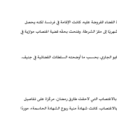
ضمن شروط القضاء المفروضة عليه، كانت الإقامة في فرنسا، لكنه يحصل
 شهريًا إلى مقرّ الشرطة. وفتحت بحقّه قضية اغتصاب موازية في
المفكّر السويسري المصري احتمال الحكم عليه بالسجن من سنتين إلى 10 سنوات في حال إدانته، ومن المتوقّع أن يصدر الحكم في 24 مايو الجاري، بحسب ما أوضحته السلطات القضائية في جنيف.
ونية الفرنسية فصول الاتهامات الثلاثة بالاغتصاب التي لاحقت طارق رمضان، مركّزة على تفاصيل
لاغتصاب، كانت شهادةُ منية ربوج الشهادةَ الحاسمة»، موردًا