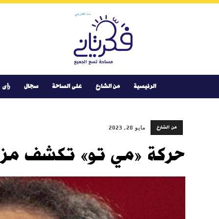
Youtube
Facebook
Instagram
Twitter
فكر
تانى
الرئيسية
من الشارع
على الساحة
سجال
رأى
من الشارع
مايو 20, 2023
حركة «مي تو» تكشف مزاع