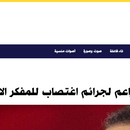
تاء فاعلة
صوت وصورة
أصوات منسية
م لجرائم اغتصاب للمفكر ال