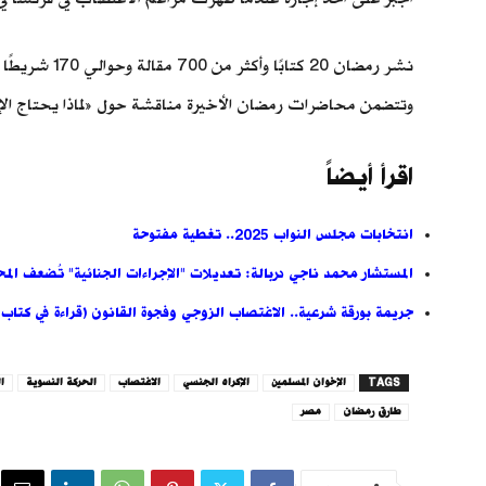
نشر رمضان 0
وتتضمن محاضرات رمضان الأخيرة مناقشة حول «لماذا يحتاج الإسلا
اقرأ أيضاً
انتخابات مجلس النواب 2025.. تغطية مفتوحة
المستشار محمد ناجي دربالة: تعديلات "الإجراءات الجنائية" تُضعف الم
جريمة بورقة شرعية.. الاغتصاب الزوجي وفجوة القانون (قراءة في كتا
TAGS
الإخوان المسلمين
الإكراه الجنسي
الاغتصاب
الحركة النسوية
ا
طارق رمضان
مصر