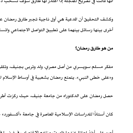
أنها قالت في تصريح للمجلّة إذا اعتذر لها طارق سوف تسحب دعوت
وكشف التحقيق أن المدعية هي أول ناجية تجبر طارق رمضان على 
أخرى بينها رسائل بينهما على تطبيق التواصل الاجتماعي واتساب
من هو طارق رمضان؟
مفكر مسلم سويسري من أصل مصري، ولد وتربى بجنيف، وتلقى تعل
و«على خطى النبي». يتمتع رمضان بشعبية في أوساط الإسلام المحا
حصل رمضان على الدكتوراه من جامعة جنيف، حيث ركزت أطروح
كان أستاذًا للدراسات الإسلامية المعاصرة في جامعة «أكسفورد» حتى نوفمبر 2017، وشغل أدوارًا زائرة في 
أجبر على أخذ إجازة عندما ظهرت مزاعم الاغتصاب في فرنسا في ذروة 