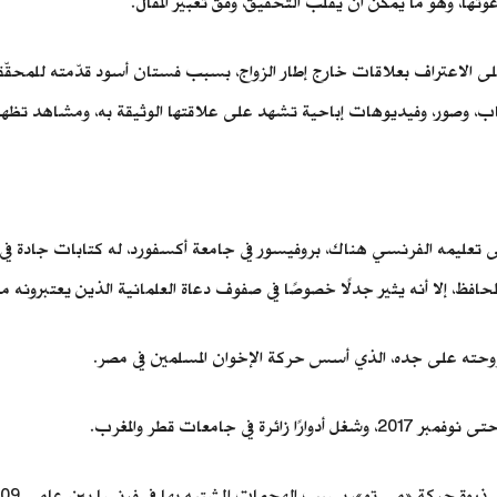
ها، وهو ما يمكن أن يقلب التحقيق، وفق تعبير المقال.
الاعتراف بعلاقات خارج إطار الزواج، بسبب فستان أسود قدّمته للمحقّقي
، وصور، وفيديوهات إباحية تشهد على علاقتها الوثيقة به، ومشاهد تظهر ف
يمه الفرنسي هناك، بروفيسور في جامعة أكسفورد، له كتابات جادة في ال
فظ، إلا أنه يثير جدلًا خصوصًا في صفوف دعاة العلمانية الذين يعتبرونه م
ته على جده، الذي أسس حركة الإخوان المسلمين في مصر.
جامعات قطر والمغرب.
حركة «مي تو»، بسبب الهجمات المشتبه بها في فرنسا بين عامي 2009 و2016.