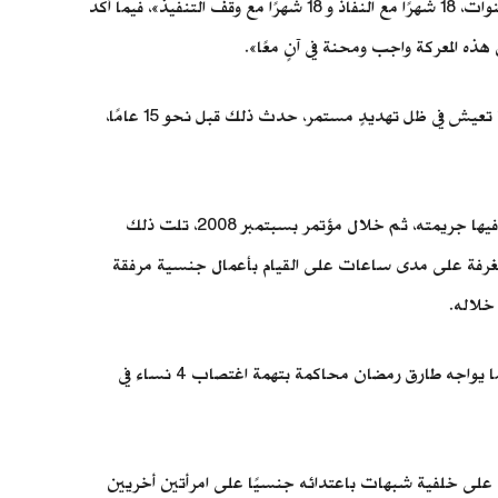
وقال النائب العام الأول «أدريان هولواي» متوجّهًا إلى القضاة الثلاثة في المحكمة الجنائية في جنيف: «يتعين تحديد العقوبة بالحبس لمدة 3 سنوات، 18 شهرًا مع النفاذ و 18 شهرًا مع وقف التنفيذ»، فيما أكد
ه المعركة واجب ومحنة في آنٍ معًا».
إذ كشفت الناجية أن طارق رمضان «أخضعها لاعتداءات جنسية بوحشية رافقها الضرب والسٌباب بغرفة أحد فنادق جنيف»، فيما أكدت أنها تعيش في ظل تهديدٍ مستمر، حدث ذلك قبل نحو 15 عامًا،
وأضافت الناجية وتُدعى «بريجيت» خلال التحقيق، أنها: «تعرّفت على رمضان في جلسة توقيع كتابه، قبل عدّة أشهر من الليلة التي ارتكب فيها جريمته، ثم خلال مؤتمر بسبتمبر 2008، تلت ذلك
 الغرفة على مدى ساعات على القيام بأعمال جنسية مرفقة
في المقابل، أنكر طارق رمضان التهم الموجه إليه، لكنه أقر خلال التحقيق أنه التقى الناجية، إلا أنه تخلى عن فكرة إقامة علاقة جنسية معها. كما يواجه طارق رمضان محاكمة بتهمة اغتصاب 4 نساء في
ث ثم رابع على خلفية شبهات باعتدائه جنسيًا على امرأتين أخريين