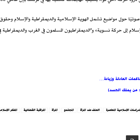
2 كتابًا وأكثر من 700 مقالة وحوالي 170 شريطًا صوتيًا حول مواضيع تشمل الهوية الإسلامية والديمقرا
م إلى حركة نسوية» و"الديمقراطيون المسلمون في الغرب والديمقراطية في ا
حاكمات العادلة وزيادة…
ب: من يملك الجسد)
لدراسات الإسلامية المعاصرة
العنف ضد المرأة
المجتمع
المرأة
المراقبة القضائية
المفكر الإسلام