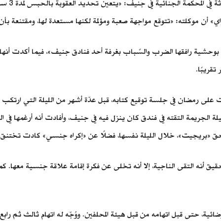
أن موكلته: «تتوقع مواجهة صعبة ومؤلمة لكنها مستعدة لها، ومقتنعة بأن هذ
لة الجريمة التقته في فندق كان ينزل فيه في جنيف، وأفادت أنه أرغمها في
بأنها علاقة رضائية، حتى قبل اتهامه من قبل هيئة المحلفين. ووُجّه له اتهام ثال