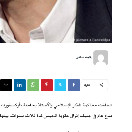
رحمة سامى
شارك
مدّع عام في جنيف إنزال عقوبة الحبس لمدة ثلاث سنوات، بينها 18 شهرًا مع وقف التنفيذ بحق المفكر الإسلامي بتهمة اغتصاب ينفي أن يكون ارتكبها، في قضية تعود للعام 2008