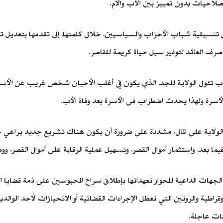
صلاحيات بدون تمييز بين الأب والأم.
 تنسيقية شباب الأحزاب والسياسيين، خلال كلمتها، إلى تقدمها بتعديل
 صرف العائد لتوفير سبل حياة كريمة للقاصر.
ة الأب تئول الولاية للجد، الذي يكون في أغلب الأحيان شخص غريب عن الأس
لأسرة ولهذا يحدث اضطراب فى الأسرة بعد وفاة الأب.
ة للقانون رقم 19 لسنة 1952 بشأن أحكام الولاية على المال، مشددة على ضرورة أن يكون هناك 
 بعد، واستثمار أموال القصر، وتسهيل عملية الرقابة على أموال القصر، وو
جهات الداعية للحوار تعهداتها بإطلاق سراح المحبوسين على ذمة قضايا ال
ية والروتين التي تعطل الإجراءات القضائية أو الانحيازات لأحد الوالدين
ات عاجلة.