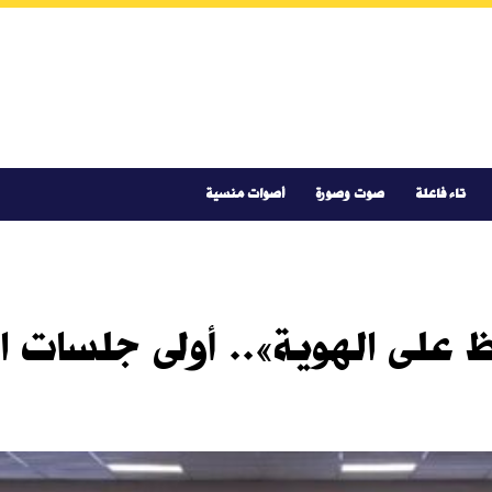
تاء فاعلة
صوت وصورة
أصوات منسية
ظ على الهوية».. أولى جلسات ال