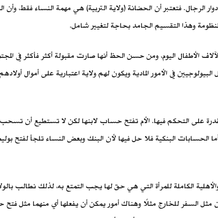
ار الرجال. فتعتبر أن الحضانة (ولاية التربية) هي مهمة النساء فقط، وأن الو
المنظومة وهذا التقسيم الجامد بحاجة لتغيير شامل.
لاف الأطفال اليوم، ومن حسن الحظ أنها صارت مقبولة أكثر فأكثر في المج
بيولوجيين في الأمور المادية ويكون لهم ولاية اعتبارية على أموال أولادهم 
القدرة على التحكم فيها. الأم تفتح حساب لابنها لكن لا تستطيع أن تسحب م
ا. أما الحسابات البنكية فلا حل فيها لأن البنك وبعض النساء تلجأ لفتح
الأهلية الكاملة للمرأة التي هي حق لها يجب التمتع به، لذلك نطالب بالول
لدان مثل السفر للخارج مثلًا وهناك أمور يمكن أن يفعلها أي منهما مثل فت