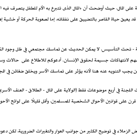
ى المال، حيث أوضحت أن «المال الذى تتبرع به الأم للطفل يتصرف فيه الأب
د يعيق حياة القاصر بالتضييق على نفقاته، إما لصعوبة الحركة أو خشية إهدار
ة - تحت التأسيس، لا يمكن الحديث عن تماسك مجتمعي في ظل وجود الكثي
رضهم لانتهاكات جسيمة لحقوق الإنسان. أدعوكم للاطلاع على حالات وسام ص
لكن يجب التنويه عنه هنا لأنه يؤثر على تماسك الأسر ويخلق ضغائن في ال
لجنة في أربع موضوعات فقط (الولاية على المال - الطلاق - العنف الأسري 
اض الزملاء في توضيح الكثير من جوانب العوار والتغيرات الضرورية، لكن دع