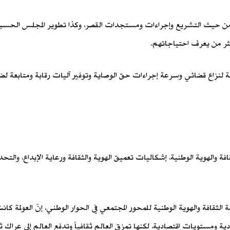
 من حيث التشريع وإجراءات ومستجدات القصر، وكذا تطوير المجلس الحسبى
كثر من يعرف احتياجاتهم.
جة لنزاع قضائي وسرعة إجراءات حق الوصاية وتوفير آليات رقابة ومتابعة لض
ة والهوية الوطنية، إشكاليات تعميق الهوية والثقافة ورعاية الإبداع، والتح
 الثقافة والهوية الوطنية للمحور المجتمعي في الحوار الوطني، إنّ العولمة ك
ادية ومستويات اقتصادية، لكنها تمزق العالم ثقافياً وتدفع العالم إلى عراك 