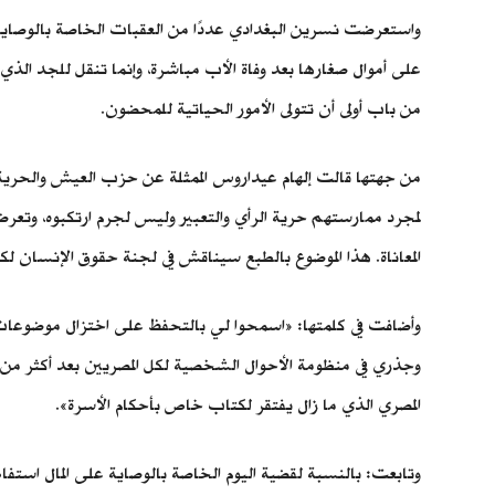
واستعرضت نسرين البغدادي عددًا من العقبات الخاصة بالوصاية عل
على أموال صغارها بعد وفاة الأب مباشرة، وإنما تنقل للجد الذي ق
من باب أولى أن تتولى الأمور الحياتية للمحضون.
من جهتها قالت إلهام عيداروس الممثلة عن حزب العيش والحري
لمجرد ممارستهم حرية الرأي والتعبير وليس لجرم ارتكبوه، وتع
المعاناة. هذا الموضوع بالطبع سيناقش في لجنة حقوق الإنسان 
وأضافت في كلمتها: «اسمحوا لي بالتحفظ على اختزال موضوعات ال
المصري الذي ما زال يفتقر لكتاب خاص بأحكام الأسرة».
وتابعت: بالنسبة لقضية اليوم الخاصة بالوصاية على المال استف