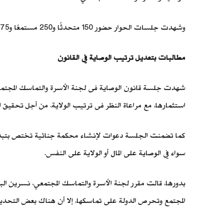
وشهدت جلسات الحوار حضور 150 متحدثًا و250 مستمعًا و75 صحفيًا، و4 مندوبين أجانب، بالإضافة إلى حضور 479 فردًا، بواقع 4 جلسات امتدت لـ 14 ساعة.
مطالبات بتعديل ترتيب الوصاية في القانون
شهدت جلسة قانون الوصاية فى لجنة الأسرة والتماسك المجتمع
استثمارها، مع مراعاة النظر فى ترتيب الولاية، من أجل تحقيق ا
كما تضمنت الجلسة دعوات لإنشاء محكمة جنائية تختص بتبديد أ
سواء في الوصاية على المال أو الولاية على النفس.
بدورها، قالت مقرر لجنة الأسرة والتماسك المجتمعي، نسرين البغد
المجتمع وتحرص الدولة على تماسكها، إلا أن هناك بعض التحديات