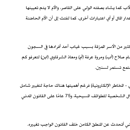
 كما يشاء بصفته الولي على القاصر، والأم لا يتم تعيينها
 المال أو أي اعتبارات أخرى، كما لفتت إلى أن الأم الحاضنة
ر من الأسر الممزقة بسبب غياب أحد أفرادها في السجون
لاح (أب) ومروة عرفة (أم) ومعاذ الشرقاوي (ابن) لتعرفو كم
مجتمع تستمر لسنين.
- المخاطر الإلكترونية) فرغم أهميتها هناك حاجة لتغيير شامل
وجذري في منظومة الأحوال الشخصية لكل المصريين بعد أكثر من قرن على قوانين الأحوال الشخصية للمسلمين، وأقل قليلًا على لوائح الأحوال الشخصية للطوائف المسيحية، و75 عامًا على القانون المدني
وني أتحدث عن المنطق الكامن خلف القانون الواجب تغييره.