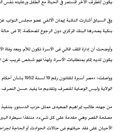
يكون للطرف الآخر المستمر في الحياة مع الطفل ورعايته نفس ال
وفي السياق أشارت النائبة إيمان الألفي عضو مجلس النواب عن
بنكية يصدرها البنك المركزي دون الرجوع للمحكمة، إلا فى حالة
وأوضحت أن إدارة الملف المالي فى الأسرة تكون للأم، وبعد وفا
يكون لديه إلمام بمتطلبات الأسرة، ولهذا فهو شخص غريب غن ا
وواصلت: «مصر أسير
الولاية وليس الوصاية للتصرف وتقديم ما يفيد حسن التصرف فيما
من جهته، طالب إبراهيم الصعيدى ممثل حزب الدستور، بتنفيذ ال
مصلحة القصر وهي مقدمة على كل شيء»، منتقدًا سيطرة البيروقراط
الأحيان على فقد حياتهم فى حالات الحوادث أو الحاجة لجراح