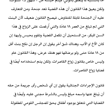
أما بالنسبة لما يتعلق بالولي، فيتم حبسه من ٣ شهور لـ٣ سنوات،
ولكن يعيق هذا القانون أن هذه القضية تعد جنحة، ومن المتعارف
عليه أن الجنحة قابلة للتفاوض، فيصبح القانون ضعيف لأن البنت
التي لم تبلغ من العمر ١٨ عامًا، والتي أُرغمت على الزواج في هذا
السن المبكر، من المستحيل أن تكمل القضية وتقوم بحبس وليها، إن
كان الأخ او الأب، وهناك شق آخر يقول إن الرجل إن نكح بنت أقل
من ١٨ عامًا حتى ولو برضائها فهو هتك عرض، وهذا القانون عام
وليس خاص بقانون زواج القاصرات، ولكن يتم استخدامه أيضًا في
قضايا زواج القاصرات.
قانون الإجراءات الجنائية يقول إن أي شخص رأى جريمة من حقه
أن يُبلغ عنها واسمه مبلغ وليس بالشرط مجني عليه، وأيضًا في
القضايا التي تتعلق بوجود أطفال يحق للمجلس القومي للطفولة