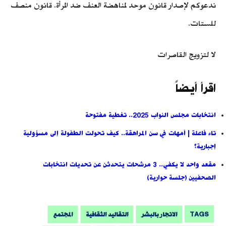
ندعوكم لإصدار قانون موحد لمناهضة العنف ضد المرأة. قانون منصف
للستات.
لا لتزويج القاصرات
اقرأ أيضاً
انتخابات مجلس النواب 2025.. تغطية مفتوحة
تاء فاعلة | أمهات في سن المراهقة.. كيف تحولت الطفولة إلى مسؤولية
إجبارية؟
مقعد واحد لا يكفي.. 3 مرشحات يتحدثن عن تحديات انتخابات
الصحفيين (جلسة حوارية)
TAGS
الاتجار بالبشر
التقاليد الثقافية
المجتمع