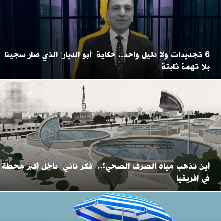
6 تجديدات ولا دليل واحد.. حكاية "أبو الديار" الذي صار سجينا
بلا تهمة ثابتة
أين تذهب مياه الصرف الصحي؟.. "فكر تاني" داخل أكبر محطة
في إفريقيا