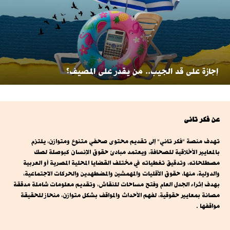
إجازة على قد الجيب.. من يقدر على المصيف؟
عن فكر تانى
تهدف منصة "فكر تاني" إلى تقديم محتوى صحفي متنوع ومتوازن، يلتزم
بالمعايير الأخلاقية للصحافة، ويعتمد مبادئ حقوق الإنسان كبوصلة لصك
مصطلحاته، وتدقيق تغطياته في مختلف القضايا المحلية المصرية أو العربية
والدولية، منها، حقوق الأقليات والمهمشين والمضطهدين والحركات الاجتماعية،
بهدف إثراء الجدل العام وفتح مساحات للنقاش، وتقديم معلومات شاملة مدققة
مصانة بمعايير حقوقية، لفهم الأحداث والمواقف بشكل متوازن، منحاز للحقيقة
مواقفها .