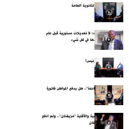
روشتة النجاة بعد الثانوية العامة
محمد أنور السادات: لا تعديلات دستورية قبل عام
2028.. والدولة يدها في كل شيء
ماذا بعد خطاب الرئيس؟
موازنة "الأرقام الخادعة".. هل يدفع المواطن فاتورة
"تسوية الدفاتر"؟
أكمل قرطام: الأغلبية والأقلية "مزيفتان".. ولم أدفع
مقابل لكرسي البرلمان