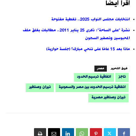
اقرأ أيضاً
انتخابات مجلس النواب 2025.. تغطية مفتوحة
نشرة "على الساحة": ذكرى 25 يناير 2011.. مطالبات بغلق ملف
المحبوسين وتصفير السجون
ماذا بعد 15 عامًا على تنحي مبارك؟ (جلسة حوارية)
فريق التحرير
مصدر
تاجز
اتفاقية ترسيم الحدود
اتفاقية ترسيم الحدودد بين مصر والسعودية
تيران وصنافير
تيران وصنافير مصرية