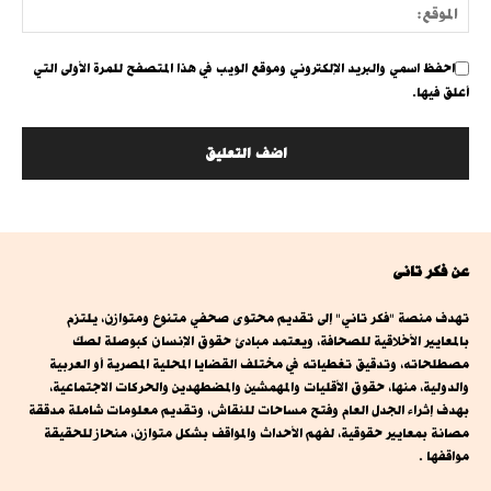
احفظ اسمي والبريد الإلكتروني وموقع الويب في هذا المتصفح للمرة الأولى التي
أعلق فيها.
عن فكر تانى
تهدف منصة "فكر تاني" إلى تقديم محتوى صحفي متنوع ومتوازن، يلتزم
بالمعايير الأخلاقية للصحافة، ويعتمد مبادئ حقوق الإنسان كبوصلة لصك
مصطلحاته، وتدقيق تغطياته في مختلف القضايا المحلية المصرية أو العربية
والدولية، منها، حقوق الأقليات والمهمشين والمضطهدين والحركات الاجتماعية،
بهدف إثراء الجدل العام وفتح مساحات للنقاش، وتقديم معلومات شاملة مدققة
مصانة بمعايير حقوقية، لفهم الأحداث والمواقف بشكل متوازن، منحاز للحقيقة
مواقفها .