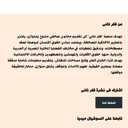
عن فكر تانى
تهدف منصة "فكر تاني" إلى تقديم محتوى صحفي متنوع ومتوازن، يلتزم
بالمعايير الأخلاقية للصحافة، ويعتمد مبادئ حقوق الإنسان كبوصلة لصك
مصطلحاته، وتدقيق تغطياته في مختلف القضايا المحلية المصرية أو العربية
والدولية، منها، حقوق الأقليات والمهمشين والمضطهدين والحركات الاجتماعية،
بهدف إثراء الجدل العام وفتح مساحات للنقاش، وتقديم معلومات شاملة مدققة
مصانة بمعايير حقوقية، لفهم الأحداث والمواقف بشكل متوازن، منحاز للحقيقة
مواقفها .
اشترك فى نشرة فكر تانى
اضغط هنا
تابعنا على السوشيال ميديا