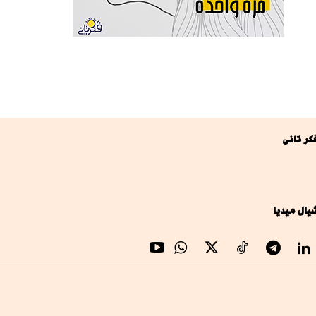
كر تانى
يال ميديا