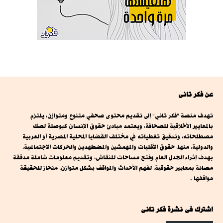
عن فكر تانى
تهدف منصة "فكر تاني" إلى تقديم محتوى صحفي متنوع ومتوازن، يلتزم
بالمعايير الأخلاقية للصحافة، ويعتمد مبادئ حقوق الإنسان كبوصلة لصك
مصطلحاته، وتدقيق تغطياته في مختلف القضايا المحلية المصرية أو العربية
والدولية، منها، حقوق الأقليات والمهمشين والمضطهدين والحركات الاجتماعية،
بهدف إثراء الجدل العام وفتح مساحات للنقاش، وتقديم معلومات شاملة مدققة
مصانة بمعايير حقوقية، لفهم الأحداث والمواقف بشكل متوازن، منحاز للحقيقة
مواقفها .
اشترك فى نشرة فكر تانى