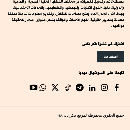
مصطلحاته، وتدقيق تغطياته في مختلف القضايا المحلية المصرية أو العربية
والدولية، منها، حقوق الأقليات والمهمشين والمضطهدين والحركات الاجتماعية،
بهدف إثراء الجدل العام وفتح مساحات للنقاش، وتقديم معلومات شاملة مدققة
مصانة بمعايير حقوقية، لفهم الأحداث والمواقف بشكل متوازن، منحاز للحقيقة
مواقفها .
اشترك فى نشرة فكر تانى
اضغط هنا
تابعنا على السوشيال ميديا
جميع الحقوق محفوظة لموقع فكر تانى©