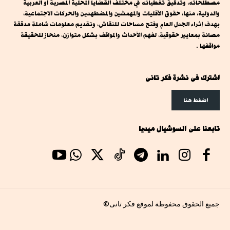
مصطلحاته، وتدقيق تغطياته في مختلف القضايا المحلية المصرية أو العربية
والدولية، منها، حقوق الأقليات والمهمشين والمضطهدين والحركات الاجتماعية،
بهدف إثراء الجدل العام وفتح مساحات للنقاش، وتقديم معلومات شاملة مدققة
مصانة بمعايير حقوقية، لفهم الأحداث والمواقف بشكل متوازن، منحاز للحقيقة
مواقفها .
اشترك فى نشرة فكر تانى
اضغط هنا
تابعنا على السوشيال ميديا
جميع الحقوق محفوظة لموقع فكر تانى©