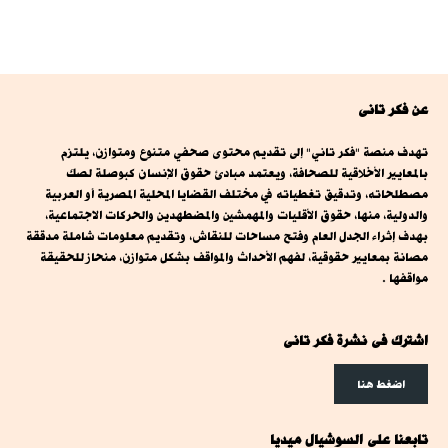
عن فكر تانى
تهدف منصة "فكر تاني" إلى تقديم محتوى صحفي متنوع ومتوازن، يلتزم
بالمعايير الأخلاقية للصحافة، ويعتمد مبادئ حقوق الإنسان كبوصلة لصك
مصطلحاته، وتدقيق تغطياته في مختلف القضايا المحلية المصرية أو العربية
والدولية، منها، حقوق الأقليات والمهمشين والمضطهدين والحركات الاجتماعية،
بهدف إثراء الجدل العام وفتح مساحات للنقاش، وتقديم معلومات شاملة مدققة
مصانة بمعايير حقوقية، لفهم الأحداث والمواقف بشكل متوازن، منحاز للحقيقة
مواقفها .
اشترك فى نشرة فكر تانى
اضغط هنا
تابعنا على السوشيال ميديا