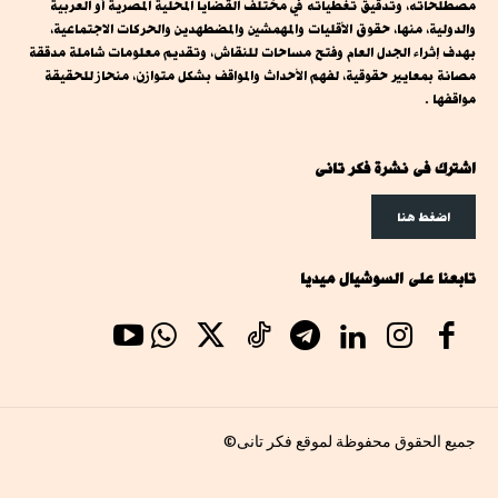
مصطلحاته، وتدقيق تغطياته في مختلف القضايا المحلية المصرية أو العربية
والدولية، منها، حقوق الأقليات والمهمشين والمضطهدين والحركات الاجتماعية،
بهدف إثراء الجدل العام وفتح مساحات للنقاش، وتقديم معلومات شاملة مدققة
مصانة بمعايير حقوقية، لفهم الأحداث والمواقف بشكل متوازن، منحاز للحقيقة
مواقفها .
اشترك فى نشرة فكر تانى
اضغط هنا
تابعنا على السوشيال ميديا
جميع الحقوق محفوظة لموقع فكر تانى©