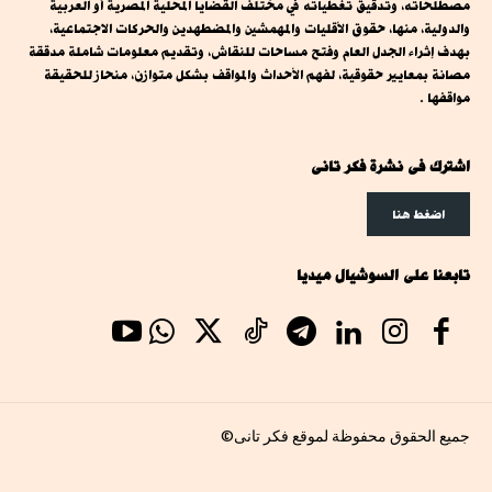
مصطلحاته، وتدقيق تغطياته في مختلف القضايا المحلية المصرية أو العربية
والدولية، منها، حقوق الأقليات والمهمشين والمضطهدين والحركات الاجتماعية،
بهدف إثراء الجدل العام وفتح مساحات للنقاش، وتقديم معلومات شاملة مدققة
مصانة بمعايير حقوقية، لفهم الأحداث والمواقف بشكل متوازن، منحاز للحقيقة
مواقفها .
اشترك فى نشرة فكر تانى
اضغط هنا
تابعنا على السوشيال ميديا
جميع الحقوق محفوظة لموقع فكر تانى©