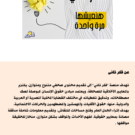
عن فكر تانى
تهدف منصة "فكر تاني" إلى تقديم محتوى صحفي متنوع ومتوازن، يلتزم
بالمعايير الأخلاقية للصحافة، ويعتمد مبادئ حقوق الإنسان كبوصلة لصك
مصطلحاته، وتدقيق تغطياته في مختلف القضايا المحلية المصرية أو العربية
والدولية، منها، حقوق الأقليات والمهمشين والمضطهدين والحركات الاجتماعية،
بهدف إثراء الجدل العام وفتح مساحات للنقاش، وتقديم معلومات شاملة مدققة
مصانة بمعايير حقوقية، لفهم الأحداث والمواقف بشكل متوازن، منحاز للحقيقة
مواقفها .