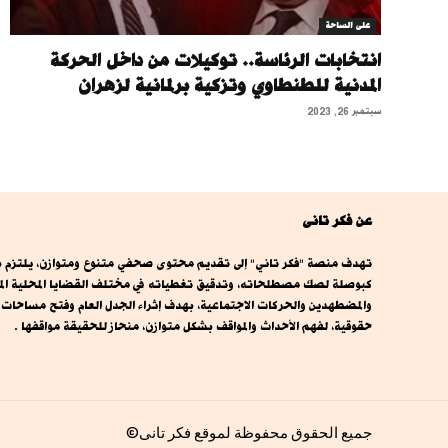
على الساحة
انتخابات الرئاسة.. توكيلات من داخل الحركة
المدنية للطنطاوي وتزكية برلمانية لزهران
سبتمبر 26, 2023
عن فكر تانى
تهدف منصة "فكر تاني" إلى تقديم محتوى صحفي متنوع ومتوازن، يلتزم بال
كبوصلة لصك مصطلحاته، وتدقيق تغطياته في مختلف القضايا المحلية المصري
والمضطهدين والحركات الاجتماعية، بهدف إثراء الجدل العام وفتح مساحا
حقوقية، لفهم الأحداث والمواقف بشكل متوازن، منحاز للحقيقة مواقفها .
جميع الحقوق محفوظة لموقع فكر تانى©