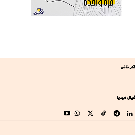
كر تانى
يال ميديا