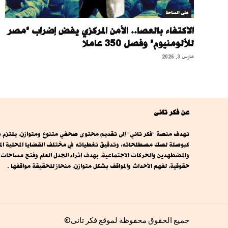
على الساحة
الاكتفاء بالعصا.. الأمن المركزي يفض إضراب "مصر
للألومنيوم" وفصل 350 عاملا
مارس 3, 2026
عن فكر تانى
تهدف منصة "فكر تاني" إلى تقديم محتوى صحفي متنوع ومتوازن، يلتزم بال
كبوصلة لصك مصطلحاته، وتدقيق تغطياته في مختلف القضايا المحلية المصري
والمضطهدين والحركات الاجتماعية، بهدف إثراء الجدل العام وفتح مساحا
حقوقية، لفهم الأحداث والمواقف بشكل متوازن، منحاز للحقيقة مواقفها .
جميع الحقوق محفوظة لموقع فكر تانى©