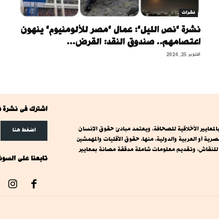
نشرات
نشرة "نص الليل": عمال "مصر للألومنيوم" ينهون
اعتصامهم.. صندوق النقد: القرض...
أكتوبر 25, 2024
اشترك فى نشرة ف
معايير الأخلاقية للصحافة، ويعتمد مبادئ حقوق الإنسان
اضغط هنا
ة أو العربية والدولية، منها، حقوق الأقليات والمهمشين
ت للنقاش، وتقديم معلومات شاملة مدققة مصانة بمعايير
تابعنا على السوش