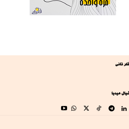
كر تانى
يال ميديا