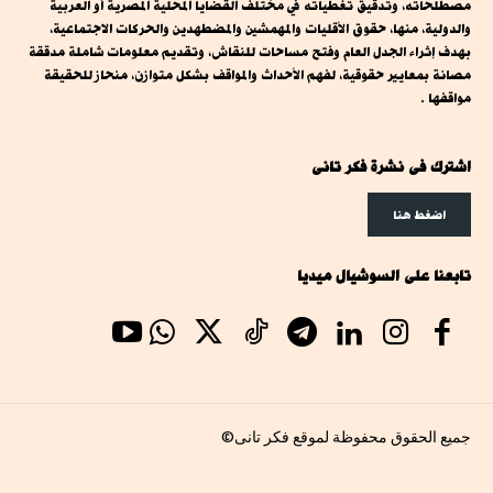
مصطلحاته، وتدقيق تغطياته في مختلف القضايا المحلية المصرية أو العربية
والدولية، منها، حقوق الأقليات والمهمشين والمضطهدين والحركات الاجتماعية،
بهدف إثراء الجدل العام وفتح مساحات للنقاش، وتقديم معلومات شاملة مدققة
مصانة بمعايير حقوقية، لفهم الأحداث والمواقف بشكل متوازن، منحاز للحقيقة
مواقفها .
اشترك فى نشرة فكر تانى
اضغط هنا
تابعنا على السوشيال ميديا
جميع الحقوق محفوظة لموقع فكر تانى©