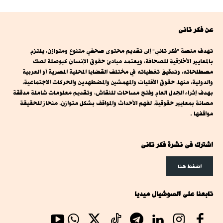
عن فكر تانى
تهدف منصة "فكر تاني" إلى تقديم محتوى صحفي متنوع ومتوازن، يلتزم
بالمعايير الأخلاقية للصحافة، ويعتمد مبادئ حقوق الإنسان كبوصلة لصك
مصطلحاته، وتدقيق تغطياته في مختلف القضايا المحلية المصرية أو العربية
والدولية، منها، حقوق الأقليات والمهمشين والمضطهدين والحركات الاجتماعية،
بهدف إثراء الجدل العام وفتح مساحات للنقاش، وتقديم معلومات شاملة مدققة
مصانة بمعايير حقوقية، لفهم الأحداث والمواقف بشكل متوازن، منحاز للحقيقة
مواقفها .
اشترك فى نشرة فكر تانى
اضغط هنا
تابعنا على السوشيال ميديا