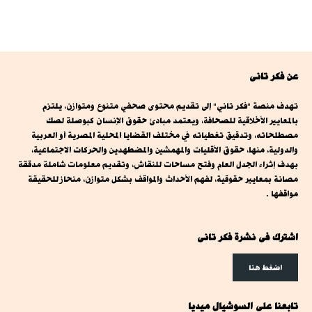
عن فكر تانى
تهدف منصة "فكر تاني" إلى تقديم محتوى صحفي متنوع ومتوازن، يلتزم
بالمعايير الأخلاقية للصحافة، ويعتمد مبادئ حقوق الإنسان كبوصلة لصك
مصطلحاته، وتدقيق تغطياته في مختلف القضايا المحلية المصرية أو العربية
والدولية، منها، حقوق الأقليات والمهمشين والمضطهدين والحركات الاجتماعية،
بهدف إثراء الجدل العام وفتح مساحات للنقاش، وتقديم معلومات شاملة مدققة
مصانة بمعايير حقوقية، لفهم الأحداث والمواقف بشكل متوازن، منحاز للحقيقة
مواقفها .
اشترك فى نشرة فكر تانى
اضغط هنا
تابعنا على السوشيال ميديا