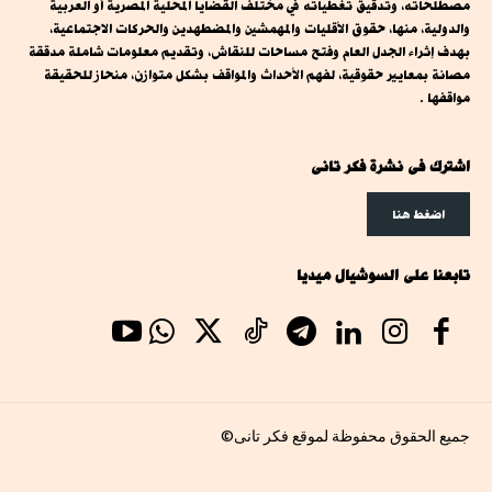
مصطلحاته، وتدقيق تغطياته في مختلف القضايا المحلية المصرية أو العربية
والدولية، منها، حقوق الأقليات والمهمشين والمضطهدين والحركات الاجتماعية،
بهدف إثراء الجدل العام وفتح مساحات للنقاش، وتقديم معلومات شاملة مدققة
مصانة بمعايير حقوقية، لفهم الأحداث والمواقف بشكل متوازن، منحاز للحقيقة
مواقفها .
اشترك فى نشرة فكر تانى
اضغط هنا
تابعنا على السوشيال ميديا
جميع الحقوق محفوظة لموقع فكر تانى©