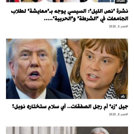
نشرات
نشرة "نص الليل": السيسي يوجه بـ"معايشة" لطلاب
الجامعات في "الشرطة" و"الحربية".....
أكتوبر 9, 2025
رأى
جيل "زد" أم رجل الصفقات.. أي سلام ستختاره نوبل؟
أكتوبر 8, 2025