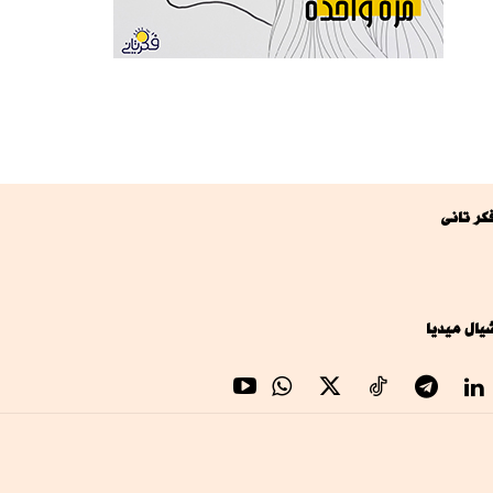
كر تانى
يال ميديا