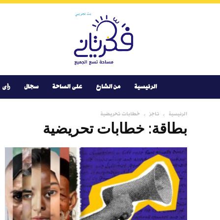
Youtube
Facebook
Instagram
Twitter
فكر
تانى
الرئيسية
من الشارع
على الساحة
سجال
رأى
الرئيسية
تاجز
خطابات تحريضية
بطاقة: خطابات تحريضية