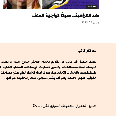
تاء فاعلة
ضد الكراهية.. صوتًا لمواجهة العنف
يوليو 30, 2024
عن فكر تانى
تهدف منصة "فكر تاني" إلى تقديم محتوى صحفي متنوع ومتوازن، يلتزم بال
كبوصلة لصك مصطلحاته، وتدقيق تغطياته في مختلف القضايا المحلية المصري
والمضطهدين والحركات الاجتماعية، بهدف إثراء الجدل العام وفتح مساحا
حقوقية، لفهم الأحداث والمواقف بشكل متوازن، منحاز للحقيقة مواقفها .
جميع الحقوق محفوظة لموقع فكر تانى©