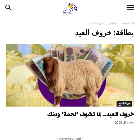
الرئيسية
تاجز
خروف العيد
بطاقة: خروف العيد
من الشارع
خروف العيد.. لما تشوف "لحمة" ودنك
يونيو 5, 2025
- Advertisement -