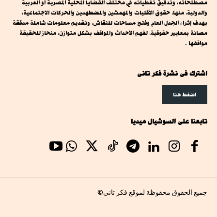
مصطلحاته، وتدقيق تغطياته في مختلف القضايا المحلية المصرية أو العربية
والدولية، منها، حقوق الأقليات والمهمشين والمضطهدين والحركات الاجتماعية،
بهدف إثراء الجدل العام وفتح مساحات للنقاش، وتقديم معلومات شاملة مدققة
مصانة بمعايير حقوقية، لفهم الأحداث والمواقف بشكل متوازن، منحاز للحقيقة
مواقفها .
اشترك فى نشرة فكر تانى
اضغط هنا
تابعنا على السوشيال ميديا
جميع الحقوق محفوظة لموقع فكر تانى©