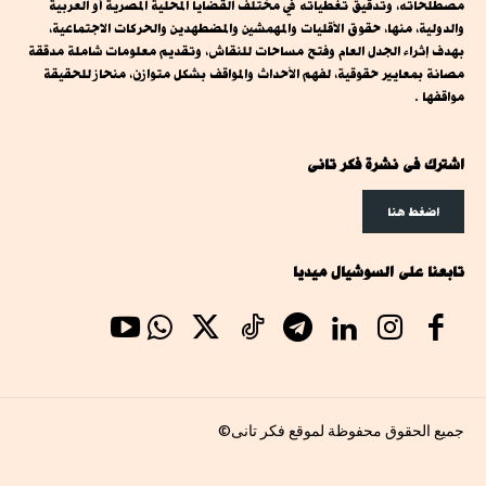
مصطلحاته، وتدقيق تغطياته في مختلف القضايا المحلية المصرية أو العربية
والدولية، منها، حقوق الأقليات والمهمشين والمضطهدين والحركات الاجتماعية،
بهدف إثراء الجدل العام وفتح مساحات للنقاش، وتقديم معلومات شاملة مدققة
مصانة بمعايير حقوقية، لفهم الأحداث والمواقف بشكل متوازن، منحاز للحقيقة
مواقفها .
اشترك فى نشرة فكر تانى
اضغط هنا
تابعنا على السوشيال ميديا
جميع الحقوق محفوظة لموقع فكر تانى©