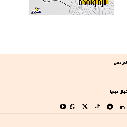
كر تانى
يال ميديا