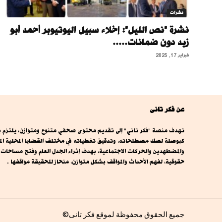
نشرات
نشرة "نص الليل": إخلاء سبيل اليوتيوبر أحمد أبو
زيد دون ضمانات.....
فبراير 17, 2025
عن فكر تانى
تهدف منصة "فكر تاني" إلى تقديم محتوى صحفي متنوع ومتوازن، يلتزم بال
كبوصلة لصك مصطلحاته، وتدقيق تغطياته في مختلف القضايا المحلية المصري
والمضطهدين والحركات الاجتماعية، بهدف إثراء الجدل العام وفتح مساحا
حقوقية، لفهم الأحداث والمواقف بشكل متوازن، منحاز للحقيقة مواقفها .
جميع الحقوق محفوظة لموقع فكر تانى©