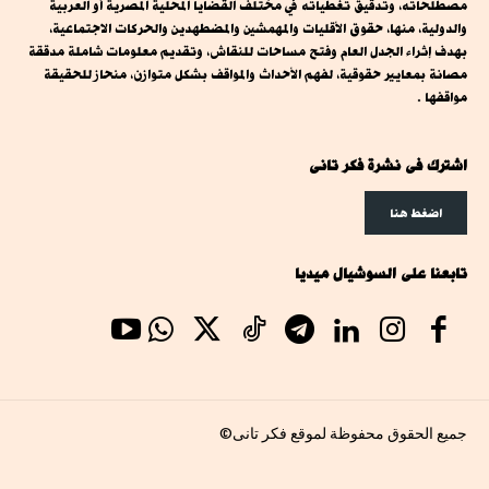
مصطلحاته، وتدقيق تغطياته في مختلف القضايا المحلية المصرية أو العربية
والدولية، منها، حقوق الأقليات والمهمشين والمضطهدين والحركات الاجتماعية،
بهدف إثراء الجدل العام وفتح مساحات للنقاش، وتقديم معلومات شاملة مدققة
مصانة بمعايير حقوقية، لفهم الأحداث والمواقف بشكل متوازن، منحاز للحقيقة
مواقفها .
اشترك فى نشرة فكر تانى
اضغط هنا
تابعنا على السوشيال ميديا
جميع الحقوق محفوظة لموقع فكر تانى©