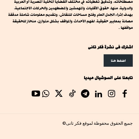
مصطلحاته، وتدقيق تغطياته في مختلف القضايا المحلية المصرية أو العربية
والدولية، منها، حقوق الأقليات والمهمشين والمضطهدين والحركات الاجتماعية،
بهدف إثراء الجدل العام وفتح مساحات للنقاش، وتقديم معلومات شاملة مدققة
مصانة بمعايير حقوقية، لفهم الأحداث والمواقف بشكل متوازن، منحاز للحقيقة
مواقفها .
اشترك فى نشرة فكر تانى
اضغط هنا
تابعنا على السوشيال ميديا
جميع الحقوق محفوظة لموقع فكر تانى©